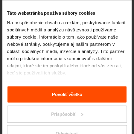
Táto webstránka používa súbory cookies
Na prispôsobenie obsahu a reklám, poskytovanie funkcií
sociálnych médií a analýzu návštevnosti používame
súbory cookie. Informácie o tom, ako používate naše
webové stránky, poskytujeme aj našim partnerom v
oblasti sociálnych médií, inzercie a analýzy. Títo partneri
môžu príslušné informácie skombinovať s ďalšími
Seattle – Popup park
údajmi, ktoré ste im poskytli alebo ktoré od vás získali,
keď ste používali ich služby.
Viac informácií nájdete na stránke
Zásady zpracování
osobních údajů
.
Povoliť všetko
Prispôsobiť
Odmietnuť