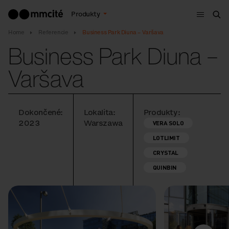
Menu
Produkty
Vyh
Home
Referencie
Business Park Diuna – Varšava
Business Park Diuna –
Varšava
Dokončené:
Lokalita:
Produkty:
2023
Warszawa
VERA SOLO
LOTLIMIT
CRYSTAL
QUINBIN