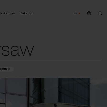
ontactos
Catálogo
ES
Bus
rsaw
UINBIN