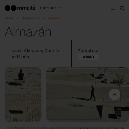
Menu
Produtos
Bus
Home
Referências
Almazán
Almazán
Local: Almazán, Castile
Produtos:
and León
WOODY
Anterior
Seguinte