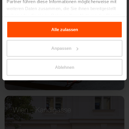
Partner führen diese Informationen möglicherweise mit
weiteren Daten zusammen, die Sie ihnen bereitgestellt
haben oder die sie im Rahmen Ihrer Nutzung der Dienste
gesammelt haben.
Alle zulassen
Für weitere Informationen besuchen Sie bitte Principles
Relating to the Processing Personal Data.
Anpassen
Ablehnen
Wien – Kandlgasse