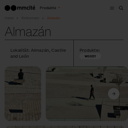
Menu
Produkte
Suc
Home
Referenzen
Almazán
Almazán
Lokalität: Almazán, Castile
Produkte:
and León
WOODY
Vorige
Weiter