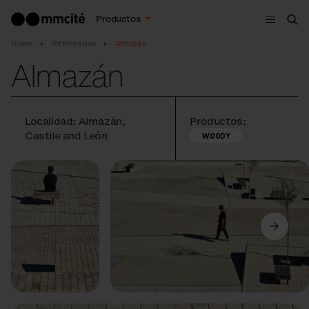
Menú
Productos
Bus
Home
Referencias
Almazán
Almazán
Localidad: Almazán,
Productos:
Castile and León
WOODY
Anterior
Siguiente