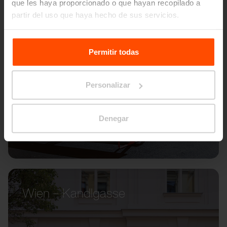
que les haya proporcionado o que hayan recopilado a
partir del uso que haya hecho de sus servicios.
Para más información, visite
Principles Relating to the
Processing Personal Data.
Permitir todas
Personalizar
Denegar
Wien – Kandlgasse