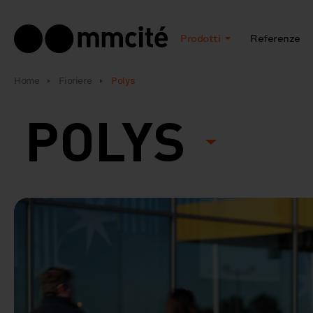
Prodotti
Referenze
Home
Fioriere
Polys
POLYS