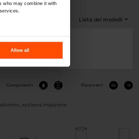
ers who may combine it with
 services.
Lista dei modelli
15 l
31 l
Allow all
69 l
Componenti
Parametri
 alluminio, systema irrigazione