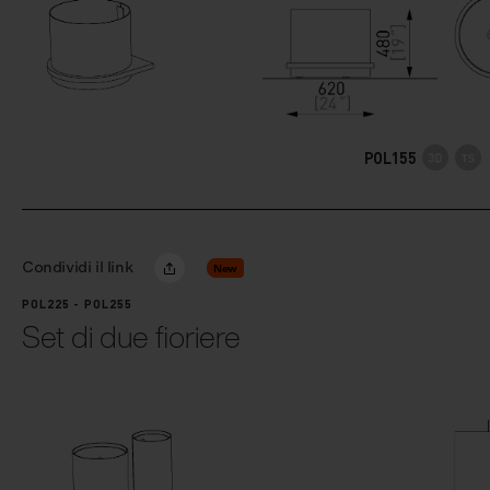
POL155
Condividi il link
New
POL225 - POL255
Set di due fioriere