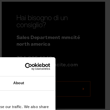
Hai bisogno di un
consiglio?
Sales Department mmcité
north america
704-995-1942
quotations@mmcite.com
About
Contattaci
se our traffic. We also share