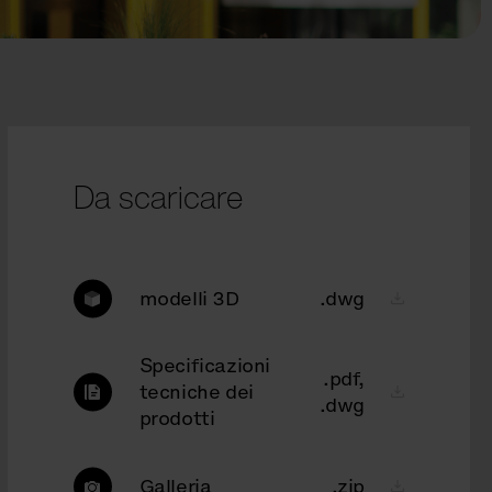
Da scaricare
modelli 3D
.dwg
Specificazioni
.pdf,
tecniche dei
.dwg
prodotti
Galleria
.zip