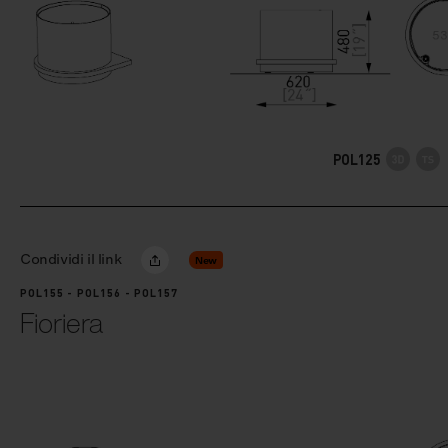
POL125
Condividi il link
New
POL155 - POL156 - POL157
Fioriera