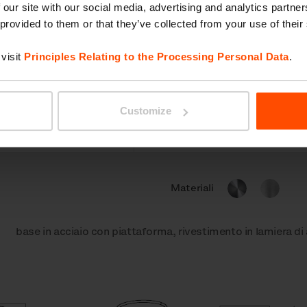
 our site with our social media, advertising and analytics partn
 provided to them or that they’ve collected from your use of their
visit
Principles Relating to the Processing Personal Data
.
12 l
Kit
Parametri
24 l
Customize
Sistema d´irrigazione
53 l
Materiali
base in acciaio con piattaforma, rivestimento in lamiera di