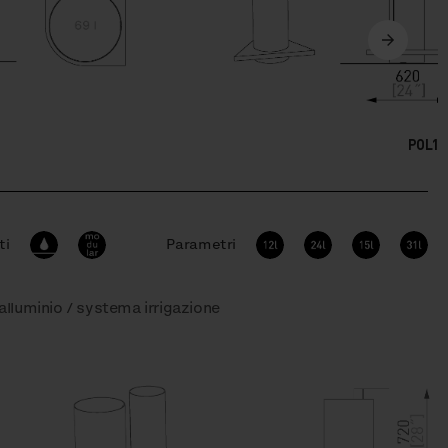
POL15
ti
Parametri
 alluminio / systema irrigazione