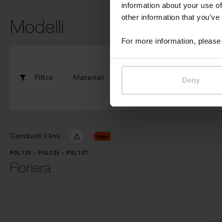
information about your use of
other information that you’ve
Modelli
For more information, please 
Filtra
Materiali
Componenti
Deny
Condividi il link
New
POL125 - POL126 - POL127
Fioriera