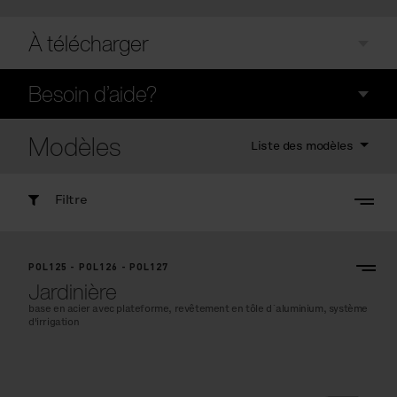
À télécharger
Besoin d’aide?
Modèles
Liste des modèles
Filtre
POL125 - POL126 - POL127
Jardinière
base en acier avec plateforme, revêtement en tôle d´aluminium, système
d'irrigation