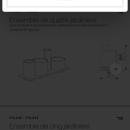
POL425 - POL455
Ensemble de quatre jardinière
base en acier avec plateforme, revêtement en tôle d'aluminium /
système d'irrigation
POL525 - POL555
Ensemble de cinq jardinière