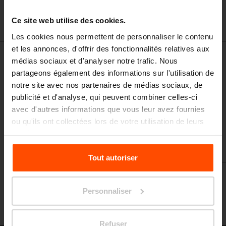
POL155
Ce site web utilise des cookies.
Les cookies nous permettent de personnaliser le contenu
et les annonces, d'offrir des fonctionnalités relatives aux
médias sociaux et d'analyser notre trafic. Nous
POL225 - POL255
Ensemble de deux jardinière
partageons également des informations sur l'utilisation de
notre site avec nos partenaires de médias sociaux, de
base en acier avec plateforme, revêtement en tôle d'aluminium /
système d'irrigation
publicité et d'analyse, qui peuvent combiner celles-ci
avec d'autres informations que vous leur avez fournies
ou qu'ils ont collectées lors de votre utilisation de leurs
services.
Pour plus d'informations, veuillez consulter le
Tout autoriser
site
Principles Relating to the Processing Personal
Data.
Personnaliser
Refuser