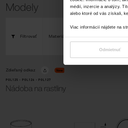
Modely
médií, inzercie a analýzy. Tí
alebo ktoré od vás získali, ke
Viac informácií nájdete na s
Filtrovať
Materiály
Komponenty
Odmietnuť
Zdieľaný odkaz
New
POL125 - POL126 - POL127
Nádoba na rastliny