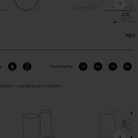
POL15
y
Parametry
echom / zavlažovací systém