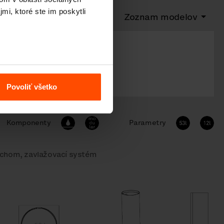
mi, ktoré ste im poskytli
Zoznam modelov
15 l
31 l
69 l
Povoliť všetko
Komponenty
Parametry
lechom, zavlažovací systém