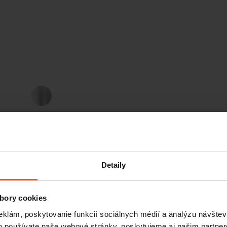
Hliník
Detaily
bory cookies
eklám, poskytovanie funkcií sociálnych médií a analýzu návšte
o používate naše webové stránky, poskytujeme aj našim partner