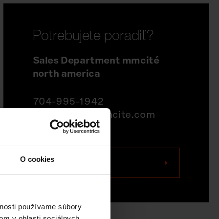
Potrebujete poradiť?
Sales Department mmcité
north america
704-995-1942
quotations@mmcite.com
O cookies
Kontaktujte nás
vnosti používame súbory
om v oblasti sociálnych