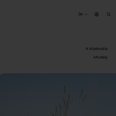
SK
Vyh
K stiahnutiu
Modely