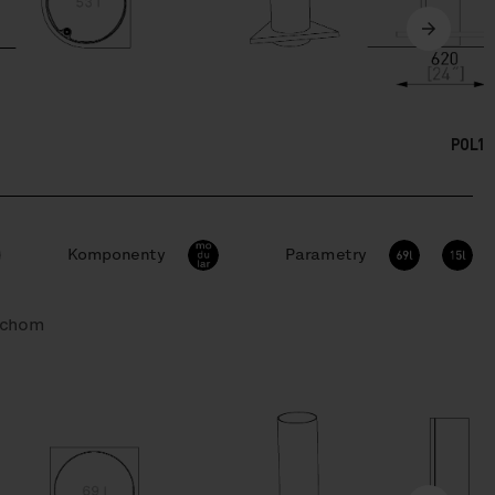
POL12
Komponenty
Parametry
lechom