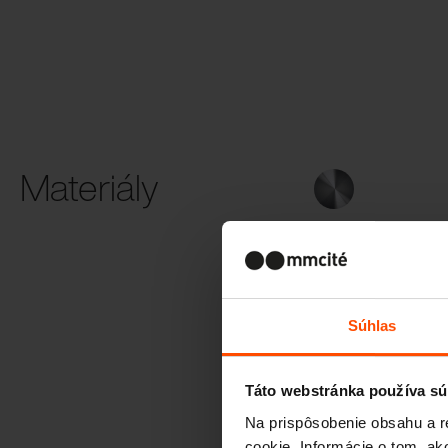
Materiály
Oceľ
Súhlas
Táto webstránka používa sú
Na prispôsobenie obsahu a r
cookie. Informácie o tom, ak