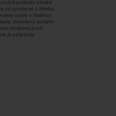
cových podstáv otvára
 sú vyrobené z hliníka,
vanej ocele s finálnou
ania. Koreňový systém
ime chránený proti
ob je esteticky