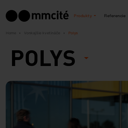
Produkty
Referencie
Home
Vonkajšie kvetináče
Polys
POLYS