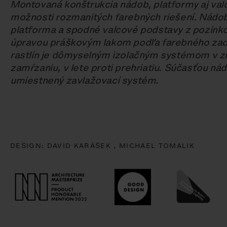
Montovaná konštrukcia nádob, platformy aj val
možnosti rozmanitých farebných riešení. Nádoby
platforma a spodné valcové podstavy z pozinko
úpravou práškovým lakom podľa farebného zad
rastlín je dômyselným izolačným systémom v z
zamŕzaniu, v lete proti prehriatiu. Súčasťou nád
umiestnený zavlažovací systém.
DESIGN:
DAVID KARÁSEK ,
MICHAEL TOMALIK