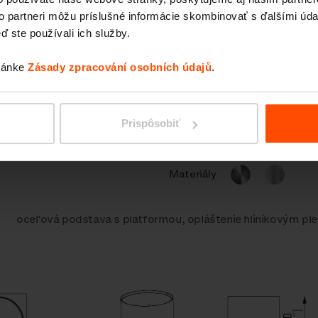
to partneri môžu príslušné informácie skombinovať s ďalšími údaj
ď ste používali ich služby.
12 l
tránke
Zásady zpracování osobních údajů
.
Stavebnice
Parametry
24 l
Zavlažovací systém
53 l
Prispôsobiť
Materiály
oceľová podstava s platformou, opláštenie hliníkovým p