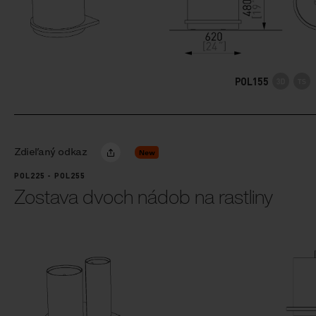
POL155
Zdieľaný odkaz
New
POL225 - POL255
Zostava dvoch nádob na rastliny