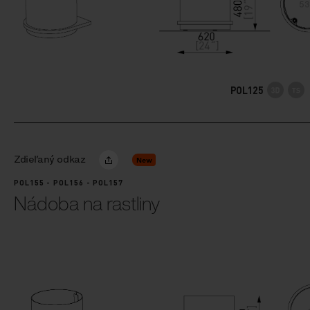
POL125
Zdieľaný odkaz
New
POL155 - POL156 - POL157
Nádoba na rastliny