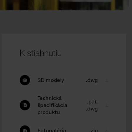
K stiahnutiu
3D modely
.dwg
Technická
.pdf,
špecifikácia
.dwg
produktu
Fotogaléria
.zip