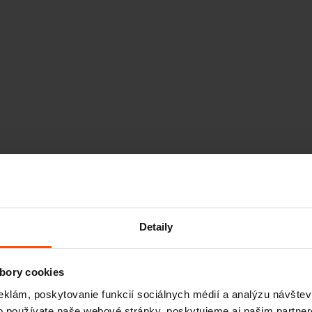
Detaily
bory cookies
eklám, poskytovanie funkcií sociálnych médií a analýzu návšte
o používate naše webové stránky, poskytujeme aj našim partner