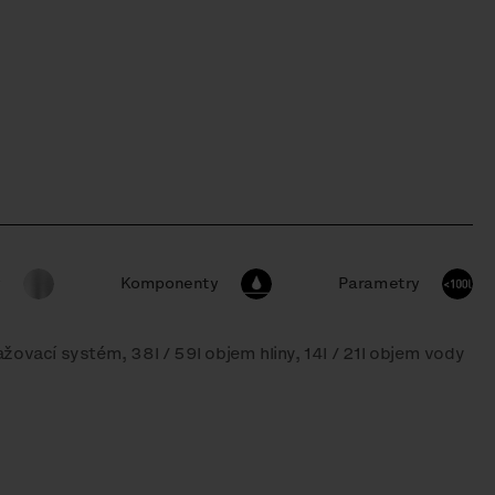
y
Komponenty
Parametry
žovací systém, 38l / 59l objem hliny, 14l / 21l objem vody