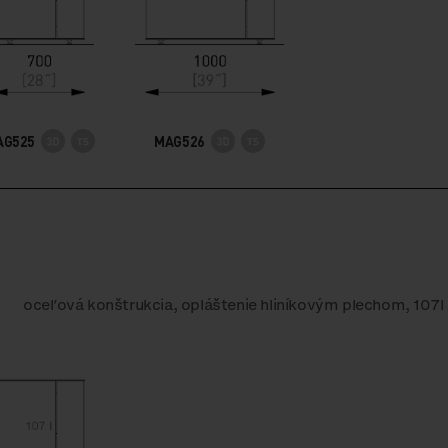
AG525
MAG526
oceľová konštrukcia, opláštenie hliníkovým plechom, 107l 