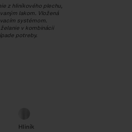
e z hliníkového plechu,
ovaným lakom. Vložená
ovacím systémom.
 želanie v kombinácii
ípade potreby.
Hliník