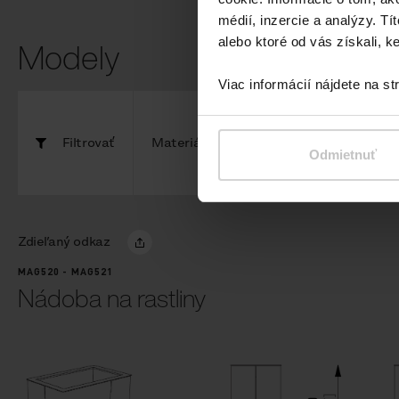
médií, inzercie a analýzy. Tí
Modely
alebo ktoré od vás získali, ke
Viac informácií nájdete na s
Filtrovať
Materiály
Komponenty
Odmietnuť
Zdieľaný odkaz
MAG520 - MAG521
Nádoba na rastliny