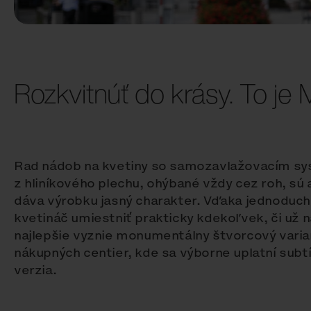
Rozkvitnúť do krásy. To je
Rad nádob na kvetiny so samozavlažovacím s
z hliníkového plechu, ohýbané vždy cez roh, sú
dáva výrobku jasný charakter. Vďaka jednodu
kvetináč umiestniť prakticky kdekoľvek, či už 
najlepšie vyznie monumentálny štvorcový varian
nákupných centier, kde sa výborne uplatní subtí
verzia.