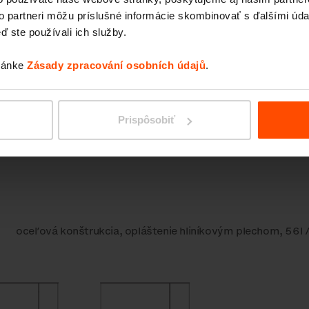
to partneri môžu príslušné informácie skombinovať s ďalšími údaj
ď ste používali ich služby.
tránke
Zásady zpracování osobních údajů
.
Premiestniteľný s pomocou
koliečok
Parametry
Prispôsobiť
Zavlažovací systém
oceľová konštrukcia, opláštenie hliníkovým plechom, 56l /