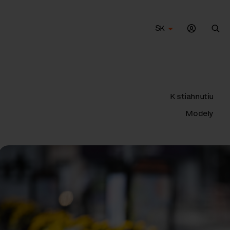
SK
Vyh
K stiahnutiu
Modely