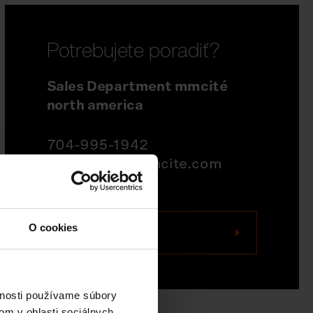
Potrebujete poradiť?
Sales Department mmcité
north america
704-995-1942
quotations@mmcite.com
O cookies
Kontaktujte nás
vnosti používame súbory
om v oblasti sociálnych