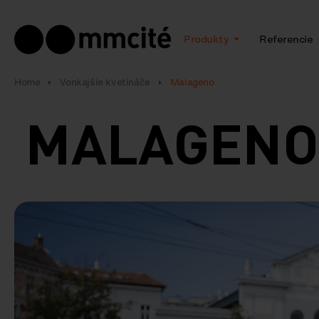
Produkty
Referencie
Home
Vonkajšie kvetináče
Malageno
MALAGEN