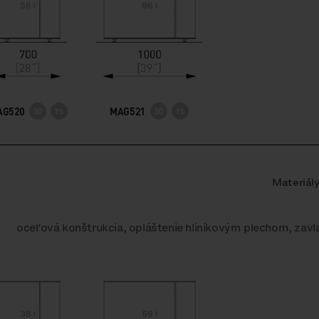
AG520
MAG521
Materiál
oceľová konštrukcia, opláštenie hliníkovým plechom, zavla