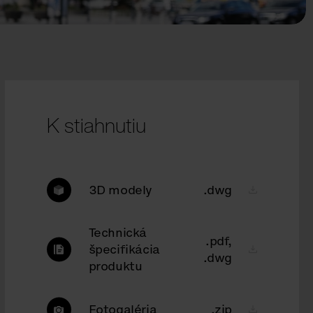
K stiahnutiu
3D modely
.dwg
Technická
.pdf,
špecifikácia
.dwg
produktu
Fotogaléria
.zip