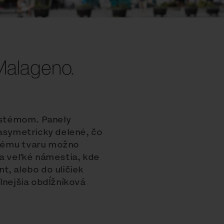
 Malageno.
ystémom. Panely
 asymetricky delené, čo
chému tvaru možno
na veľké námestia, kde
t, alebo do uličiek
lnejšia obdĺžníková