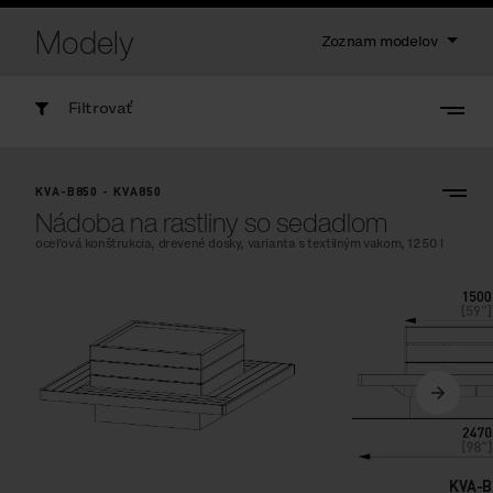
Modely
Zoznam modelov
Filtrovať
KVA-B850 - KVA850
Nádoba na rastliny so sedadlom
oceľová konštrukcia, drevené dosky, varianta s textilným vakom, 1250 l
KVA-B