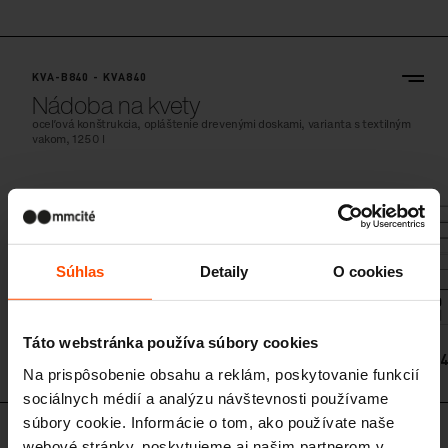
KVA-B840 - KVA840
Nádoba na kvety
oceľová konštrukcia, opláštenie drevenými doskami, varianta s textilným
vakom, 1250 l
Súhlas
Detaily
O cookies
Táto webstránka používa súbory cookies
KVA-B84
Na prispôsobenie obsahu a reklám, poskytovanie funkcií
sociálnych médií a analýzu návštevnosti používame
súbory cookie. Informácie o tom, ako používate naše
KVA-B841 - KVA841
webové stránky, poskytujeme aj našim partnerom v