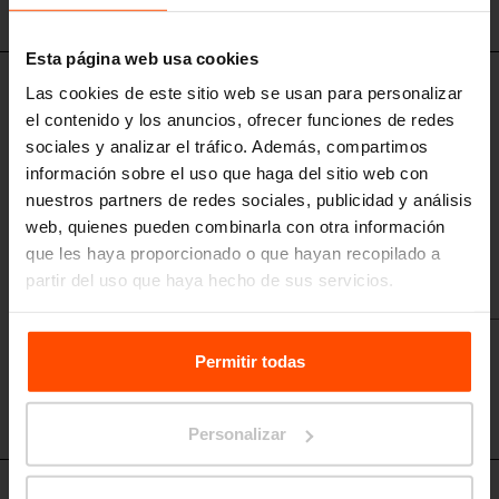
POL155
Esta página web usa cookies
Las cookies de este sitio web se usan para personalizar
POL225 - POL255
Composición de dos jardineras
el contenido y los anuncios, ofrecer funciones de redes
sociales y analizar el tráfico. Además, compartimos
base de acero con plataforma, revestimiento de chapa de aluminio /
sistema de riego
información sobre el uso que haga del sitio web con
nuestros partners de redes sociales, publicidad y análisis
web, quienes pueden combinarla con otra información
que les haya proporcionado o que hayan recopilado a
partir del uso que haya hecho de sus servicios.
Para más información, visite
Principles Relating to the
Processing Personal Data.
Permitir todas
Personalizar