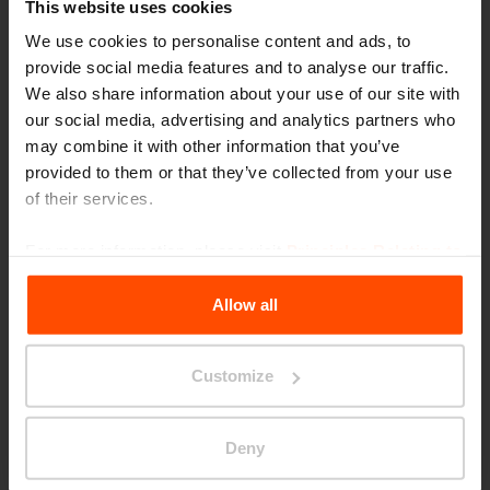
This website uses cookies
We use cookies to personalise content and ads, to
provide social media features and to analyse our traffic.
We also share information about your use of our site with
our social media, advertising and analytics partners who
may combine it with other information that you’ve
provided to them or that they’ve collected from your use
of their services.
For more information, please visit
Principles Relating to
CONICS
the Processing Personal Data
.
Allow all
panchine
Customize
Deny