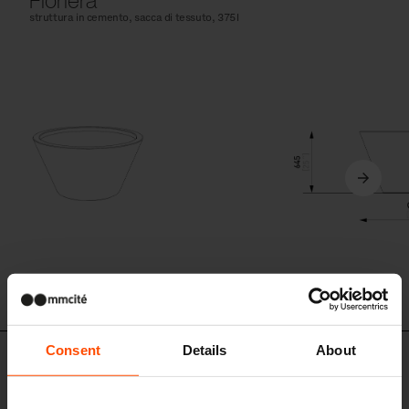
Fioriera
struttura in cemento, sacca di tessuto, 375l
Consent
Details
About
Set di design