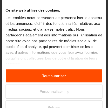
28. 1.
Kino, pop-corn, bancs et
Ce site web utilise des cookies.
poubelles
Événements
Les cookies nous permettent de personnaliser le contenu
Bientôt au Salon du Mobilier de Stockholm
et les annonces, d'offrir des fonctionnalités relatives aux
médias sociaux et d'analyser notre trafic. Nous
2024
partageons également des informations sur l'utilisation de
notre site avec nos partenaires de médias sociaux, de
13. 8.
Nous soutenons le
publicité et d'analyse, qui peuvent combiner celles-ci
changement, le
avec d'autres informations que vous leur avez fournies
Événements
développement urbain et la
ou qu'ils ont collectées lors de votre utilisation de leurs
culture
services.
Entretien avec Omar Mirza (conservateur de
Pour plus d'informations, veuillez consulter le
Tout autoriser
la ville de Trenčín)
site
Principles Relating to the Processing Personal
Data.
Personnaliser
Charger plus
Refuser