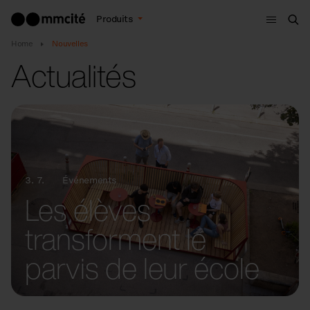
Menu
Produits
Che
Home
Nouvelles
Actualités
3. 7.
Événements
Les élèves
transforment le
parvis de leur école