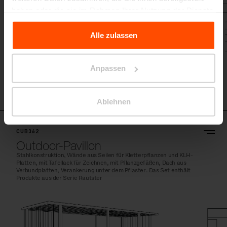
haben oder die sie im Rahmen Ihrer Nutzung der Dienste
gesammelt haben.
Alle zulassen
Für weitere Informationen besuchen Sie bitte Principles
Relating to the Processing Personal Data.
Anpassen
Ablehnen
CUB362
Outdoor-Pavillon
Stahlkonstruktion, Wände aus Seilen für Kletterpflanzen und KLH-
Platten, mit Tafellack für Zeichnen, mit Pflanzgefäßen, Dach aus
Verbundplatten, Verankerung unter dem Pflaster. Das Set enthält
Produkte aus der Serie Rautster