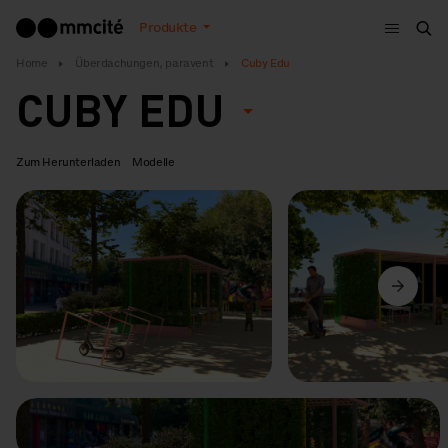
Menu
Produkte
Suc
Home
Überdachungen, paravent
Cuby Edu
CUBY EDU
Zum Herunterladen
Modelle
Vorige
Weiter