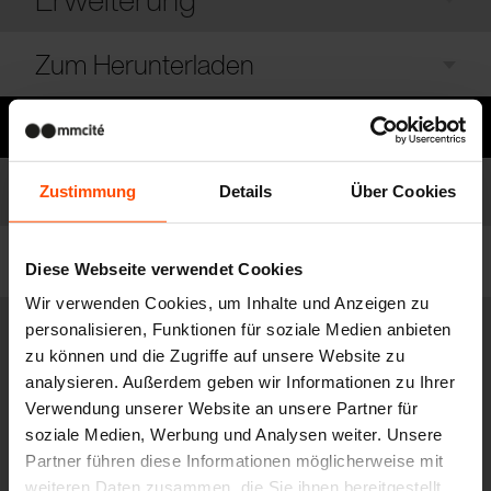
Zum Herunterladen
Brauchen Sie Hilfe?
Modelle
Zustimmung
Details
Über Cookies
Liste der Modelle
Filter
Diese Webseite verwendet Cookies
Wir verwenden Cookies, um Inhalte und Anzeigen zu
personalisieren, Funktionen für soziale Medien anbieten
CUB361
zu können und die Zugriffe auf unsere Website zu
Outdoor-Pavillon
analysieren. Außerdem geben wir Informationen zu Ihrer
Stahlkonstruktion, Wände aus Seilen für Kletterpflanzen und KLH-
Verwendung unserer Website an unsere Partner für
Platten, mit Tafellack für Zeichnen, mit Pflanzgefäßen, Dach aus
Verbundplatten, Verankerung unter dem Pflaster. Das Set enthält
soziale Medien, Werbung und Analysen weiter. Unsere
Produkte aus der Serie Vera
Partner führen diese Informationen möglicherweise mit
weiteren Daten zusammen, die Sie ihnen bereitgestellt