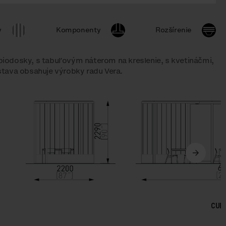
y
Komponenty
Rozšírenie
 biodosky, s tabuľovým náterom na kreslenie, s kvetináčmi,
stava obsahuje výrobky radu Vera.
CUB