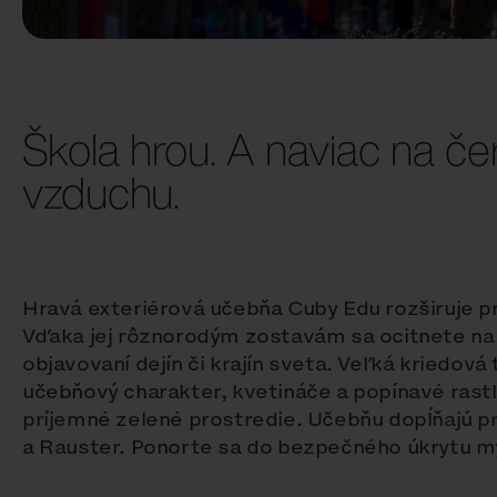
Škola hrou. A naviac na č
vzduchu.
Hravá exteriérová učebňa Cuby Edu rozširuje pr
Vďaka jej rôznorodým zostavám sa ocitnete na
objavovaní dejín či krajín sveta. Veľká kriedov
učebňový charakter, kvetináče a popínavé rastl
príjemné zelené prostredie. Učebňu dopĺňajú p
a Rauster. Ponorte sa do bezpečného úkrytu my