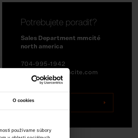
Potrebujete poradiť?
Sales Department mmcité
north america
704-995-1942
quotations@mmcite.com
O cookies
Kontaktujte nás
vnosti používame súbory
om v oblasti sociálnych