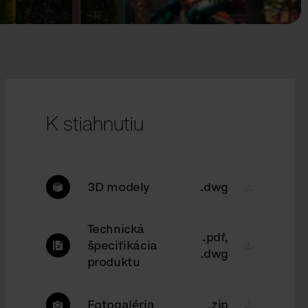
K stiahnutiu
3D modely
.dwg
Technická
.pdf,
špecifikácia
.dwg
produktu
Fotogaléria
.zip