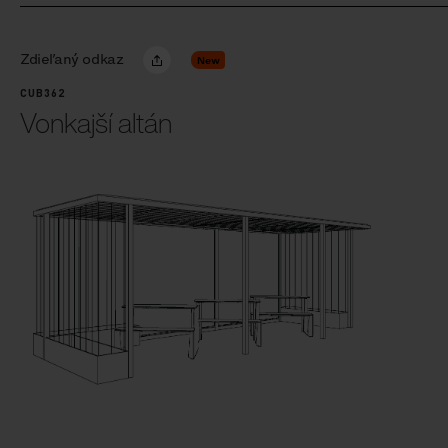
Zdieľaný odkaz
New
CUB362
Vonkajší altán