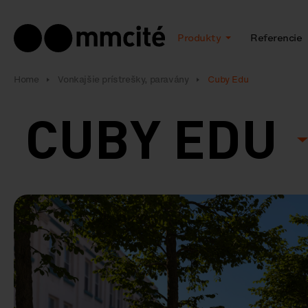
Produkty
Referencie
Home
Vonkajšie prístrešky, paravány
Cuby Edu
CUBY EDU