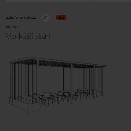
Zdieľaný odkaz
New
CUB361
Vonkajší altán