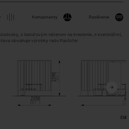
y
Komponenty
Rozšírenie
 biodosky, s tabuľovým náterom na kreslenie, s kvetináčmi,
stava obsahuje výrobky radu Rautster
CUB