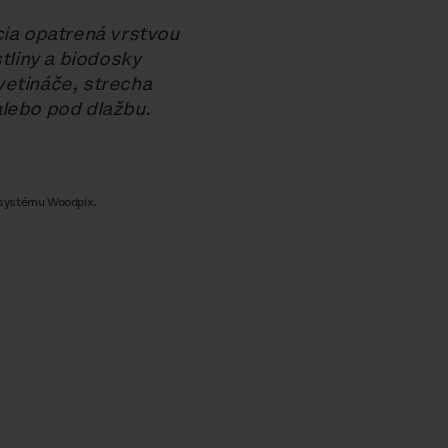
cia opatrená vrstvou
tliny a biodosky
vetináče, strecha
alebo pod dlažbu.
 systému Woodpix.