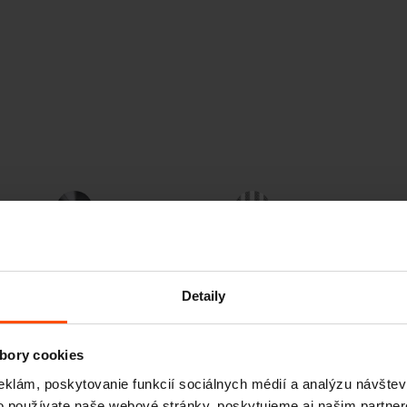
Oceľ
Oceľové lanká
Detaily
bory cookies
anel
eklám, poskytovanie funkcií sociálnych médií a analýzu návšte
o používate naše webové stránky, poskytujeme aj našim partner