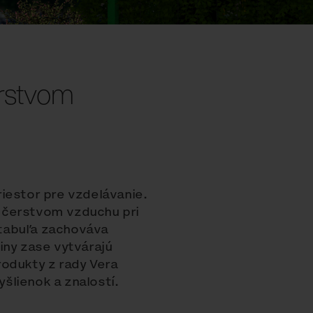
erstvom
iestor pre vzdelávanie.
 čerstvom vzduchu pri
á tabuľa zachováva
iny zase vytvárajú
rodukty z rady Vera
šlienok a znalostí.