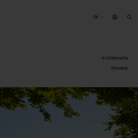
SK
Vyh
K stiahnutiu
Modely