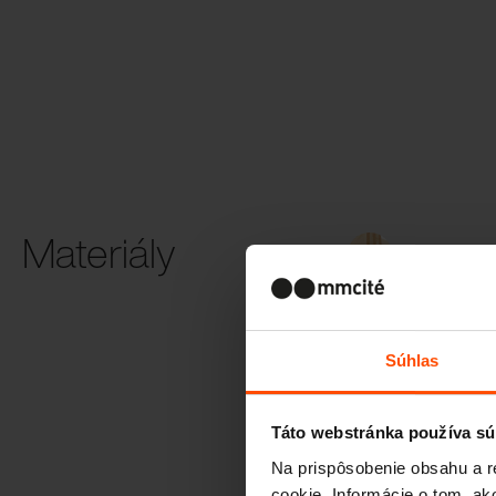
Materiály
Biodoska
Súhlas
Táto webstránka používa sú
Kompozitný p
Na prispôsobenie obsahu a r
cookie. Informácie o tom, ak