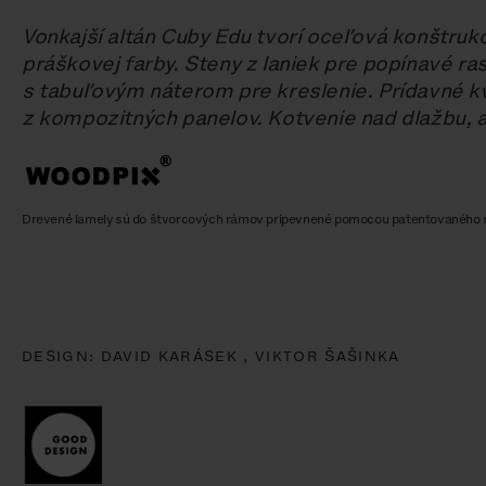
Vonkajší altán Cuby Edu tvorí oceľová konštruk
práškovej farby. Steny z laniek pre popínavé ras
s tabuľovým náterom pre kreslenie. Prídavné k
z kompozitných panelov. Kotvenie nad dlažbu, 
Drevené lamely sú do štvorcových rámov pripevnené pomocou patentovaného
DESIGN:
DAVID KARÁSEK ,
VIKTOR ŠAŠINKA