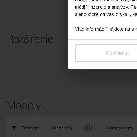
médií, inzercie a analýzy. Tí
alebo ktoré od vás získali, ke
Viac informácií nájdete na s
Rozšírenie
Kvetináč
Odmietnuť
Modely
Filtrovať
Materiály
Komponenty