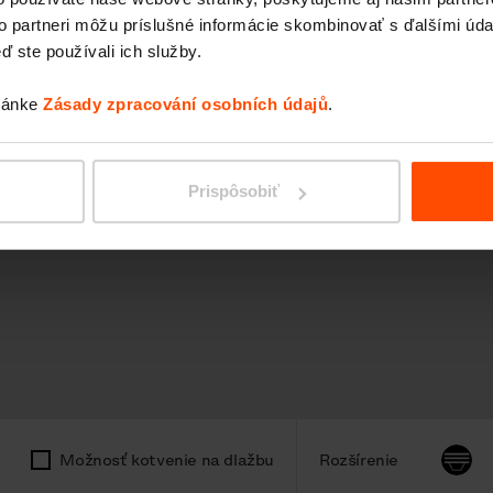
to partneri môžu príslušné informácie skombinovať s ďalšími údaj
ď ste používali ich služby.
tránke
Zásady zpracování osobních údajů
.
Prispôsobiť
Možnosť kotvenie na dlažbu
Rozšírenie