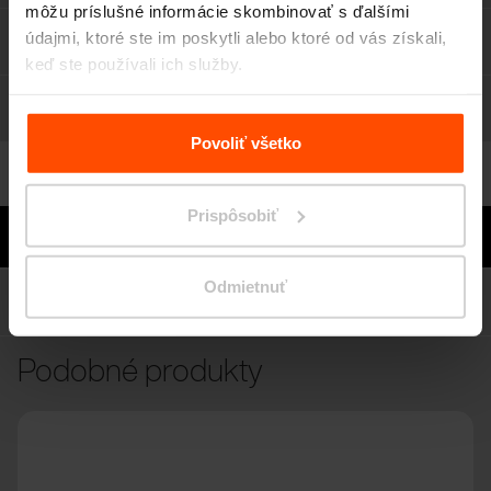
môžu príslušné informácie skombinovať s ďalšími
Materiály
údajmi, ktoré ste im poskytli alebo ktoré od vás získali,
keď ste používali ich služby.
Rozšírenie
Viac informácií nájdete na stránke
Zásady zpracování
osobních údajů
.
Povoliť všetko
K stiahnutiu
Prispôsobiť
Potrebujete poradiť?
Odmietnuť
Doporučené zostavy
Podobné produkty