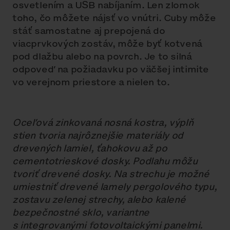
osvetlením a USB nabíjaním. Len zlomok
toho, čo môžete nájsť vo vnútri. Cuby môže
stáť samostatne aj prepojená do
viacprvkových zostáv, môže byť kotvená
pod dlažbu alebo na povrch. Je to silná
odpoveď na požiadavku po väčšej intimite
vo verejnom priestore a nielen to.
Oceľová zinkovaná nosná kostra, výplň
stien tvoria najrôznejšie materiály od
drevených lamiel, ťahokovu až po
cementotrieskové dosky. Podlahu môžu
tvoriť drevené dosky. Na strechu je možné
umiestniť drevené lamely pergolového typu,
zostavu zelenej strechy, alebo kalené
bezpečnostné sklo, variantne
s integrovanými fotovoltaickými panelmi.