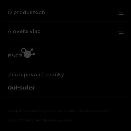
O produktoch
A oveľa viac
Zastupované značky
Out-Sider
All rights reserved and product information protected by mmcité
Coded by DesignDev. Haunted by creepy.