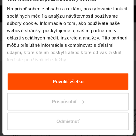
Na prispôsobenie obsahu a reklám, poskytovanie funkcií
Potrebujete poradiť?
sociálnych médií a analýzu návštevnosti používame
súbory cookie. Informácie o tom, ako používate naše
Modely
webové stránky, poskytujeme aj našim partnerom v
Zoznam modelov
oblasti sociálnych médií, inzercie a analýzy. Títo partneri
môžu príslušné informácie skombinovať s ďalšími
Filtrovať
údajmi, ktoré ste im poskytli alebo ktoré od vás získali,
keď ste používali ich služby.
PNC110 - PNC114 - PNC116
Viac informácií nájdete na stránke
Zásady zpracování
Vonkajší altánok
osobních údajů
.
Povoliť všetko
vodeodolná preglejka s lazúrou, oceľové styčníky / 4x LED osvetlenie / 6x
LED osvetlenie
Prispôsobiť
Odmietnuť