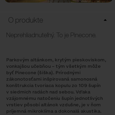
O produkte
Neprehliadnuteľný. To je Pinecone.
Parkovým altánkom, krytým pieskoviskom,
vonkajšou učebňou – tým všetkým môže
byť Pinecone (šiška). Prírodnými
zákonotosťami inšpirovaná samonosná
konštrukcia tvoriaca kopulu zo 109 šupín
v siedmich radách nad sebou. Vďaka
vzájomnému natočeniu šupín jednotlivých
vrstiev pôsobí altánok vzdušne, je v ňom
príjemná mikroklíma a dokonalá akustika.