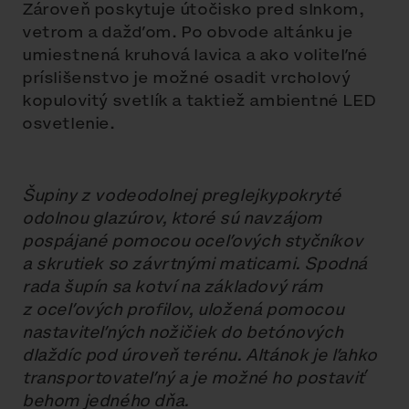
Zároveň poskytuje útočisko pred slnkom,
vetrom a dažďom. Po obvode altánku je
umiestnená kruhová lavica a ako voliteľné
príslišenstvo je možné osadit vrcholový
kopulovitý svetlík a taktiež ambientné LED
osvetlenie.
Šupiny z vodeodolnej preglejkypokryté
odolnou glazúrov, ktoré sú navzájom
pospájané pomocou oceľových styčníkov
a skrutiek so závrtnými maticami. Spodná
rada šupín sa kotví na základový rám
z oceľových profilov, uložená pomocou
nastaviteľných nožičiek do betónových
dlaždíc pod úroveň terénu. Altánok je ľahko
transportovateľný a je možné ho postaviť
behom jedného dňa.