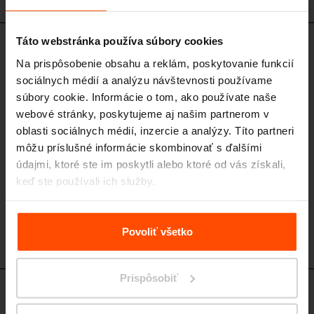
Táto webstránka používa súbory cookies
PIN150 - PIN155
Na prispôsobenie obsahu a reklám, poskytovanie funkcií
Štvorcový modul
sociálnych médií a analýzu návštevnosti používame
oceľová nosná konštrukcia, strecha s fotovoltaickými panelmi
súbory cookie. Informácie o tom, ako používate naše
webové stránky, poskytujeme aj našim partnerom v
oblasti sociálnych médií, inzercie a analýzy. Títo partneri
môžu príslušné informácie skombinovať s ďalšími
údajmi, ktoré ste im poskytli alebo ktoré od vás získali,
keď ste používali ich služby.
Viac informácií nájdete na stránke
Zásady zpracování
osobních údajů
.
Povoliť všetko
Prispôsobiť
PIN300 - PIN305