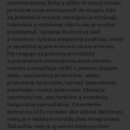
neobmedzenej šírky a dĺžky. Kruhový modul
je možné zase zostavovať do skupín, kde
sa jednotlivé moduly navzájom prekrývajú.
Inšpiráciu z rastlinnej ríše tu nie je možné
prehliadnuť. Výrazná štvorcová sieť
z nosníkov vytvára elegantný podhľad, ktorý
je spoločný aj pre kruhovú verziu strechy.
Pin reaguje na potreby prevádzky
a priestorové obmedzenia konkrétneho
miesta a umožňuje riešiť v jednom dizajne
altán, zastávkový prístrešok, alebo
prístrešok na bicykle, taktiež zastrešenie
prechodov medzi budovami. Modul je
navrhnutý tak, aby funkčné a esteticky
fungoval aj samostatne. Osvetlenie
pomocou LED, rovnako ako odvod dažďovej
vody, je v každom moduly plne integrovaný.
Súčasťou rady je aj univerzálny systém