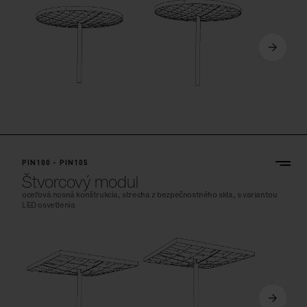
PIN100 - PIN105
Štvorcový modul
oceľová nosná konštrukcia, strecha z bezpečnostného skla, s variantou
LED osvetlenia