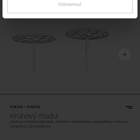
Kruhový modul
Odmietnuť
oceľová nosná konštrukcia, strecha z bezpečnostného skla, s variantou
LED osvetlenia
PIN330 - PIN335
Kruhový modul
oceľová nosná konštrukcia, strecha s extenzívnou vegetačnou vrstvou, s
variantou LED osvetlenia