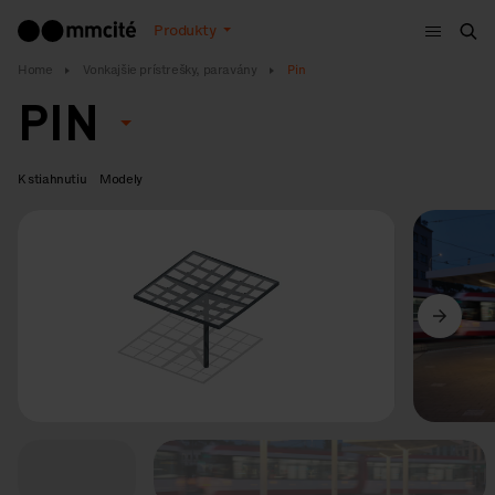
Menu
Produkty
Vyh
Home
Vonkajšie prístrešky, paravány
Pin
PIN
K stiahnutiu
Modely
Predchádzajúci
Ďalší