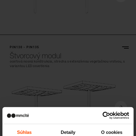
PIN130 - PIN135
Štvorcový modul
oceľová nosná konštrukcia, strecha s extenzívnou vegetačnou vrstvou, s
variantou LED osvetlenia
Súhlas
Detaily
O cookies