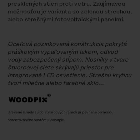
presklených stien proti vetru. Zaujímavou
možnosťou je varianta so zelenou strechou,
alebo strešnými fotovoltaickými panelmi.
Oceľová pozinkovaná konštrukcia pokrytá
práškovým vypaľovaným lakom, odvod
vody zabezpečený stĺpom. Nosníky v tvare
štvorcovej siete skrývajú priestor pre
integrované LED osvetlenie. Strešnú krytinu
tvorí mliečne alebo farebné sklo…
Drevené lamely sú do štvorcových rámov pripevnené pomocou
patentovaného systému Woodpix.