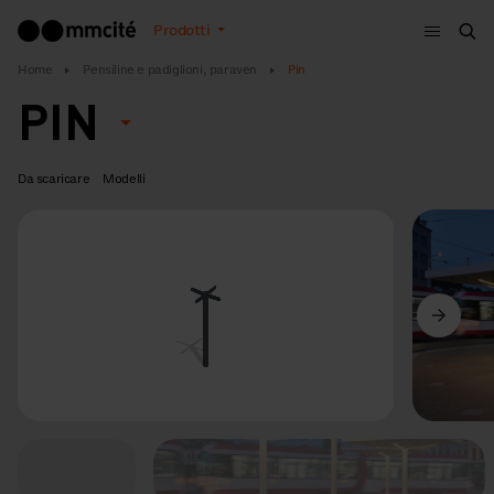
Menù
Prodotti
Cer
Home
Pensiline e padiglioni, paraven
Pin
PIN
Da scaricare
Modelli
Precedente
Avanti