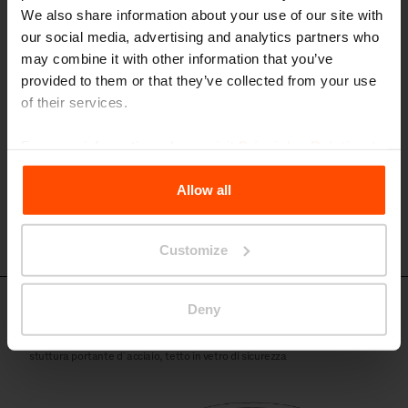
Modulo quadro
We also share information about your use of our site with
our social media, advertising and analytics partners who
struttura portante d´acciaio, tetto con pannelli fotovoltaici
may combine it with other information that you’ve
provided to them or that they’ve collected from your use
of their services.
For more information, please visit
Principles Relating to
the Processing Personal Data
.
Allow all
Customize
Deny
PIN300 - PIN305
Modulo circolare
stuttura portante d´acciaio, tetto in vetro di sicurezza