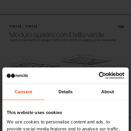
PIN130 - PIN135
Modulo quadro con il tetto verde
stuttura portante d´acciaio, tetto con strato di vegetazione estensiva
Consent
Details
About
This website uses cookies
We use cookies to personalise content and ads, to
provide social media features and to analyse our traffic.
PIN150 - PIN155