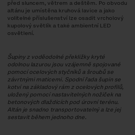
před sluncem, větrem a deštěm. Po obvodu
altánu je umístěna kruhová lavice a jako
volitelné příslušenství lze osadit vrcholový
kupolový světlík a také ambientní LED
osvětlení.
Šupiny z voděodolné překližky kryté
odolnou lazurou jsou vzájemně spojované
pomocí ocelových styčníků a šroubů se
závrtnými maticemi. Spodní řada šupin se
kotví na základový rám z ocelových profilů,
uložený pomocí nastavitelných nožiček na
betonových dlaždicích pod úrovní terénu.
Altán je snadno transportovatelný a lze jej
sestavit během jednoho dne.