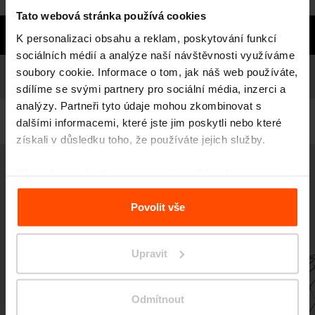
Tato webová stránka používá cookies
Chcete se na něco doptat?
K personalizaci obsahu a reklam, poskytování funkcí
sociálních médií a analýze naší návštěvnosti využíváme
Modely
soubory cookie. Informace o tom, jak náš web používáte,
Seznam modelů
sdílíme se svými partnery pro sociální média, inzerci a
analýzy. Partneři tyto údaje mohou zkombinovat s
Filtrovat
dalšími informacemi, které jste jim poskytli nebo které
získali v důsledku toho, že používáte jejich služby.
Více informací naleznete na stránce
Zásady zpracování
PNC110 - PNC114 - PNC116
Venkovní altán
osobních údajů
.
voděodolná překližka s lazurou, ocelové styčníky / 4x LED osvětlení / 6x
Povolit vše
LED osvětlení
Upravit
Odmítnout