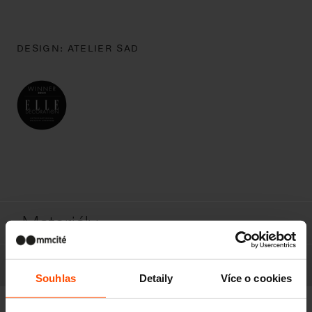
DESIGN:
ATELIER SAD
Materiály
Rozšíření
Souhlas
Detaily
Více o cookies
Ke stažení