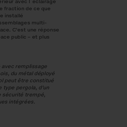
érieur avec l´éclairage
e fraction de ce que
e installé
ssemblages multi-
face. C'est une réponse
ace public – et plus
é avec remplissage
bois, du métal déployé
ol peut être constitué
e type pergola, d'un
e sécurité trempé,
ues intégrées.