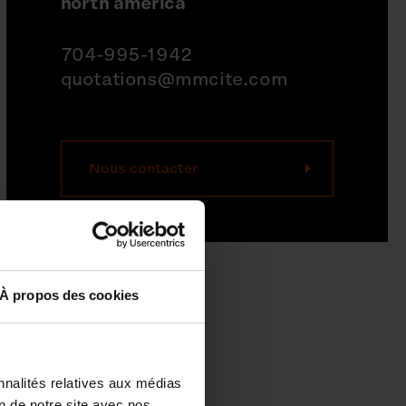
north america
704-995-1942
quotations@mmcite.com
Nous contacter
À propos des cookies
nnalités relatives aux médias
on de notre site avec nos