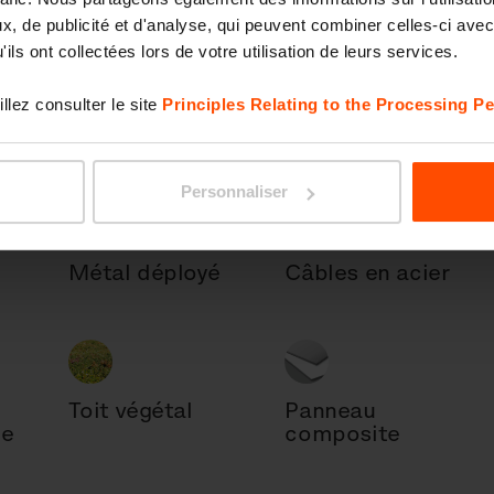
, de publicité et d'analyse, qui peuvent combiner celles-ci avec
ils ont collectées lors de votre utilisation de leurs services.
llez consulter le site
Principles Relating to the Processing Pe
ois
Stores en bois
Treillis
Personnaliser
Métal déployé
Câbles en acier
Toit végétal
Panneau
ue
composite