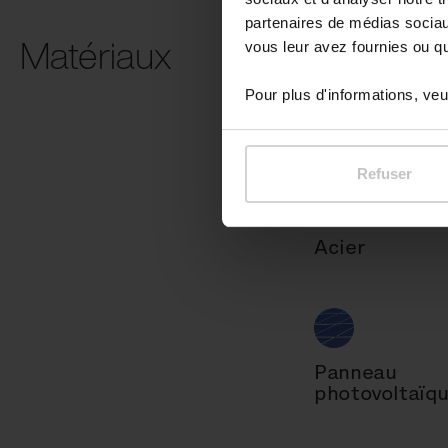
partenaires de médias sociaux
Matériaux
vous leur avez fournies ou qu'
Pour plus d'informations, veui
Lamelles en b
– Mélèze
Refuser
Acier
Panneau
photovoltaïq