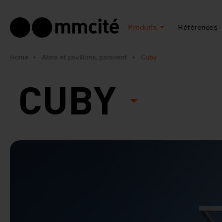
Produits
Références
Home
Abris et pavillons, paravent
Cuby
CUBY