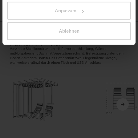
Relating to the Processing Personal Data.
Anpassen
Ablehnen
CUB142
Pavillon im Freien
Verzinkte Stahlkonstruktion mit Pulverbeschichtung, Wände
mitHolzjalousien, Dach mit Vegetationsschicht, Befestigung unter dem
Boden / auf dem Boden.Das Set enthält zwei Liegenbänke Rivage,
wahlweise ergänzt durch einen Tisch und USB-Anschluss