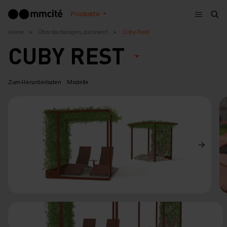
Menu
Produkte
Suc
Home
Überdachungen, paravent
Cuby Rest
CUBY REST
Zum Herunterladen
Modelle
Vorige
Weiter