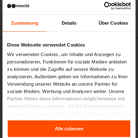
Zustimmung
Details
Über Cookies
Diese Webseite verwendet Cookies
CUB141
Wir verwenden Cookies, um Inhalte und Anzeigen zu
Pavillon im Freien
personalisieren, Funktionen für soziale Medien anbieten
Verzinkte Stahlkonstruktion mit Pulverbeschichtung, Wände und Dach mit
zu können und die Zugriffe auf unsere Website zu
Holzlamellen, Befestigung unter dem Boden / auf dem Boden.Das Set
enthält zwei Liegenbänke Rivage, wahlweise ergänzt durch einen Tisch
analysieren. Außerdem geben wir Informationen zu Ihrer
und USB-Anschluss
Verwendung unserer Website an unsere Partner für
soziale Medien, Werbung und Analysen weiter. Unsere
Partner führen diese Informationen möglicherweise mit
weiteren Daten zusammen, die Sie ihnen bereitgestellt
haben oder die sie im Rahmen Ihrer Nutzung der Dienste
gesammelt haben.
Alle zulassen
Für weitere Informationen besuchen Sie bitte Principles