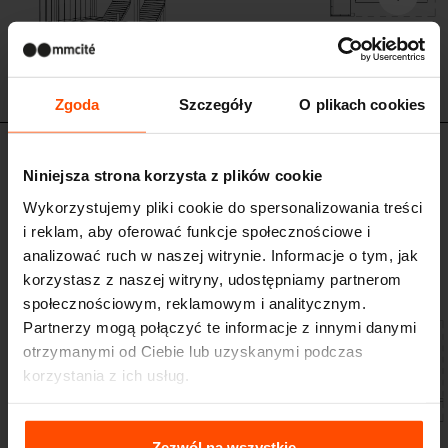
Zgoda
Szczegóły
O plikach cookies
CUB141
Niniejsza strona korzysta z plików cookie
Altana
Wykorzystujemy pliki cookie do spersonalizowania treści
Konstrukcja stalowa pokryta lakierem proszkowym, ściana i dach
wykonane z drewnianych desek, mozliwość kotwienia pod lub na
i reklam, aby oferować funkcje społecznościowe i
nawierzchni. W skład zestawu wchodzą dwa leżaki Rivage opcjonalnie ze
analizować ruch w naszej witrynie. Informacje o tym, jak
stolikiem i portem do ładowania USB.
korzystasz z naszej witryny, udostępniamy partnerom
społecznościowym, reklamowym i analitycznym.
Partnerzy mogą połączyć te informacje z innymi danymi
otrzymanymi od Ciebie lub uzyskanymi podczas
korzystania z ich usług.
Więcej informacji można znaleźć na stronie
Principles
Relating to the Processing Personal Data
.
Zezwól na wszystkie