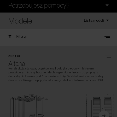
Potrzebujesz pomocy?
Modele
Lista modeli
Filtruj
CUB140
Altana
Konstrukcja stalowa, ocynkowana i pokryta piecowym lakierem
proszkowym, ściany boczne i dach wypełnione linkami do pnączy, z
doniczką, kotwienie pod / na nawierzchnię. W skład zestawu wchodzą
dwa leżaki Rivage z opcją dodatkowego stolika i ładowania przez USB.