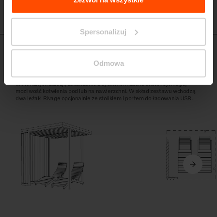
Spersonalizuj
CUB142
Altana
Odmowa
Konstrukcja stalowa pokryta lakierem proszkowym, ściana wykonana z
drewnianych żaluzji, zadaszenie z systemem dachu ekstensywnego,
mozliwość kotwienia pod lub na nawierzchni. W skład zestawu wchodzą
dwa leżaki Rivage opcjonalnie ze stolikiem i portem do ładowania USB.