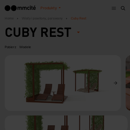
Menu
Produkty
Szu
Home
Wiaty i pawilony, parawany
Cuby Rest
CUBY REST
Pobierz
Modele
Poprzedni
Dalej