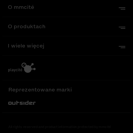
O mmcité
O produktach
I wiele więcej
Reprezentowane marki
Out-Sider
All rights reserved and product information protected by mmcité