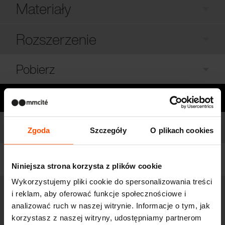
Materiały
Rozszerzenie
Pobierz
Potrzebujesz pomocy?
Modele
Lista modeli
Zgoda
Szczegóły
O plikach cookies
Filtruj
Niniejsza strona korzysta z plików cookie
Wykorzystujemy pliki cookie do spersonalizowania treści
i reklam, aby oferować funkcje społecznościowe i
CUB150
Altana
analizować ruch w naszej witrynie. Informacje o tym, jak
korzystasz z naszej witryny, udostępniamy partnerom
Konstrukcja stalowa pokryta lakierem proszkowym, ściana wykonana z