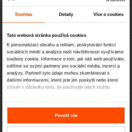
Souhlas
Detaily
Více o cookies
Tato webová stránka používá cookies
K personalizaci obsahu a reklam, poskytování funkcí
CUB154
sociálních médií a analýze naší návštěvnosti využíváme
Venkovní altán
soubory cookie. Informace o tom, jak náš web používáte,
ocelová konstrukce, stěna z dřevěné treláže, střecha z kompozitních
sdílíme se svými partnery pro sociální média, inzerci a
panelů, kotvení pod dlažbu. Sestava obsahuje relaxační plochu.
analýzy. Partneři tyto údaje mohou zkombinovat s
dalšími informacemi, které jste jim poskytli nebo které
získali v důsledku toho, že používáte jejich služby.
Více informací naleznete na stránce
Zásady zpracování
osobních údajů
.
Povolit vše