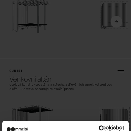
CUB151
Venkovní altán
ocelová konstrukce, stěna a střecha z dřevěných lamel, kotvení pod
dlažbu. Sestava obsahuje relaxační plochu.