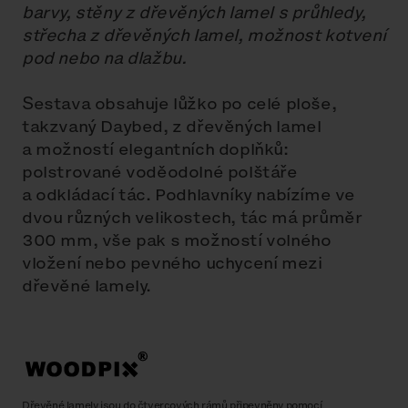
barvy, stěny z dřevěných lamel s průhledy,
střecha z dřevěných lamel, možnost kotvení
pod nebo na dlažbu.
Sestava obsahuje lůžko po celé ploše,
takzvaný Daybed, z dřevěných lamel
a možností elegantních doplňků:
polstrované voděodolné polštáře
a odkládací tác. Podhlavníky nabízíme ve
dvou různých velikostech, tác má průměr
300 mm, vše pak s možností volného
vložení nebo pevného uchycení mezi
dřevěné lamely.
Dřevěné lamely jsou do čtvercových rámů připevněny pomocí