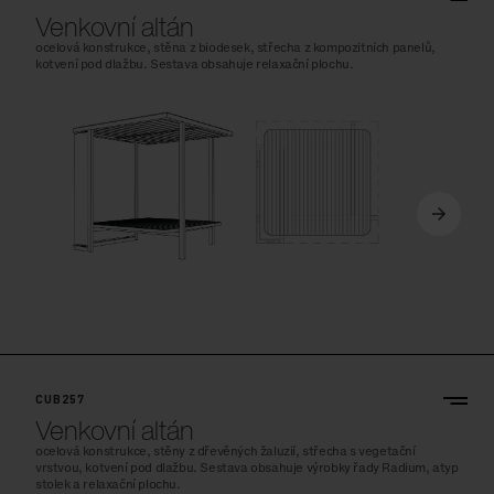
Venkovní altán
ocelová konstrukce, stěna z biodesek, střecha z kompozitních panelů,
kotvení pod dlažbu. Sestava obsahuje relaxační plochu.
CUB257
Venkovní altán
ocelová konstrukce, stěny z dřevěných žaluzií, střecha s vegetační
vrstvou, kotvení pod dlažbu. Sestava obsahuje výrobky řady Radium, atyp
stolek a relaxační plochu.