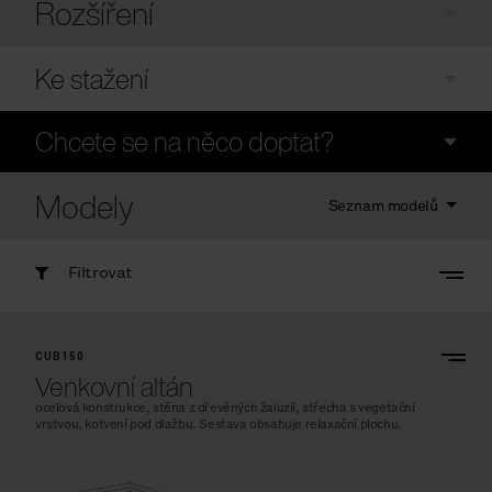
Rozšíření
Ke stažení
Chcete se na něco doptat?
Modely
Seznam modelů
Filtrovat
CUB150
Venkovní altán
ocelová konstrukce, stěna z dřevěných žaluzií, střecha s vegetační
vrstvou, kotvení pod dlažbu. Sestava obsahuje relaxační plochu.