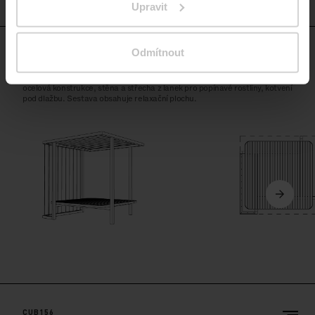
Upravit
Odmítnout
CUB155
Venkovní altán
ocelová konstrukce, stěna a střecha z lanek pro popínavé rostliny, kotvení
pod dlažbu. Sestava obsahuje relaxační plochu.
CUB156