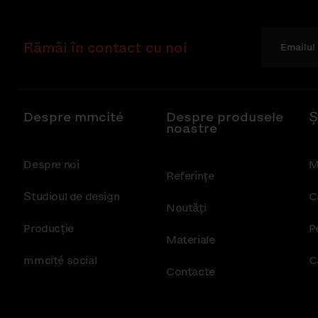
Rămâi în contact cu noi
Despre mmcité
Despre produsele
Ș
noastre
Despre noi
M
Referințe
Studioul de design
C
Noutăţi
Producție
P
Materiale
mmcité social
C
Contacte