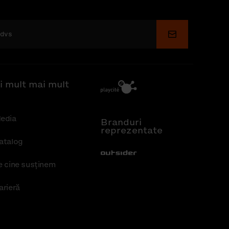
Depune
i mult mai mult
edia
Branduri
reprezentate
atalog
Out-Sider
e cine susținem
arieră