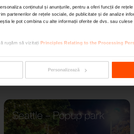
rsonaliza conținutul și anunțurile, pentru a oferi funcții de rețele
im partenerilor de rețele sociale, de publicitate și de analize info
AUREO
ceștia le pot combina cu alte informații oferite de dvs. sau culese î
vă rugăm să vizitați
Principles Relating to the Processing Per
Personalizează
Seattle – Popup park