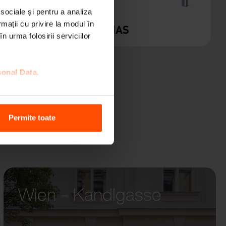
 sociale și pentru a analiza
rmații cu privire la modul în
ELIAS
n urma folosirii serviciilor
sonal Data.
Permite toate
Wien – Kandlgasse