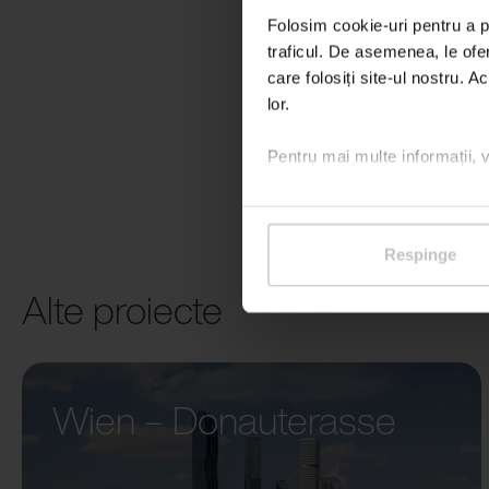
Folosim cookie-uri pentru a pe
traficul. De asemenea, le ofer
care folosiți site-ul nostru. A
lor.
Pentru mai multe informații, 
Respinge
Alte proiecte
Wien – Donauterasse