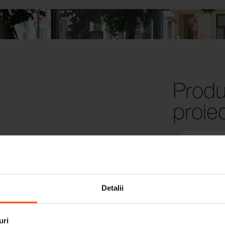
Produ
proie
Detalii
uri