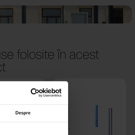
se folosite în acest
ct
Despre