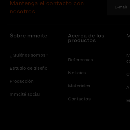
Mantenga el contacto con
nosotros
Sobre mmcité
Acerca de los
M
productos
¿Quiénes somos?
M
Referencias
c
Estudio de diseño
Noticias
C
Producción
Materiales
A
mmcité social
Contactos
E