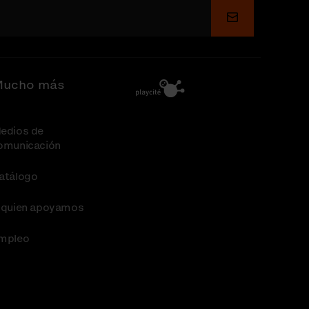
Enviar
ucho más
edios de
omunicación
atálogo
 quien apoyamos
mpleo