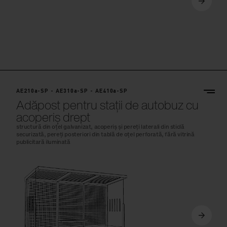
AE210a-SP - AE310a-SP - AE410a-SP
Adăpost pentru stații de autobuz cu
acoperiș drept
structură din oțel galvanizat, acoperiș și pereți laterali din sticlă
securizată, pereți posteriori din tablă de oțel perforată, fără vitrină
publicitară iluminată