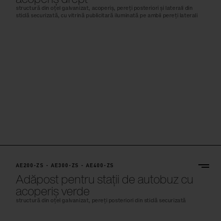
sticlă securizată, cu vitrină publicitară iluminată pe ambii pereți laterali
AE200-ZS - AE300-ZS - AE400-ZS
Adăpost pentru stații de autobuz cu
acoperiș verde
structură din oțel galvanizat, pereți posteriori din sticlă securizată