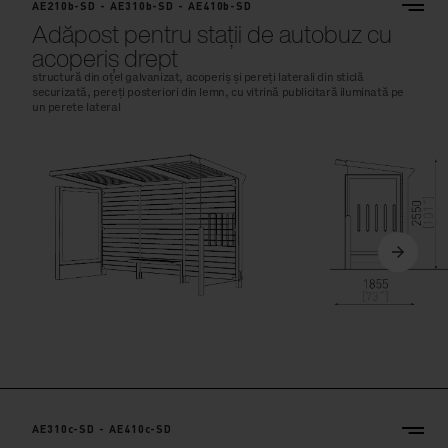
Adăpost pentru stații de autobuz cu
acoperiș drept
structură din oțel galvanizat, acoperiș și pereți laterali din sticlă
securizată, pereți posteriori din lemn, cu vitrină publicitară iluminată pe
un perete lateral
AE310c-SD - AE410c-SD
Adăpost pentru stații de autobuz cu