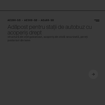
AE200-SD - AE300-SD - AE400-SD
Adăpost pentru stații de autobuz cu
acoperiș drept
structură din oțel galvanizat, acoperiș din sticlă securizată, pereți
posteriori din lemn