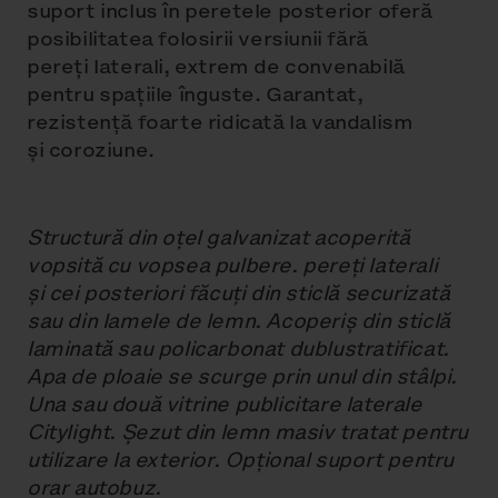
suport inclus în peretele posterior oferă
posibilitatea folosirii versiunii fără
pereți laterali, extrem de convenabilă
pentru spațiile înguste. Garantat,
rezistență foarte ridicată la vandalism
și coroziune.
Structură din oțel galvanizat acoperită
vopsită cu vopsea pulbere. pereți laterali
și cei posteriori făcuți din sticlă securizată
sau din lamele de lemn. Acoperiș din sticlă
laminată sau policarbonat dublustratificat.
Apa de ploaie se scurge prin unul din stâlpi.
Una sau două vitrine publicitare laterale
Citylight. Șezut din lemn masiv tratat pentru
utilizare la exterior. Opțional suport pentru
orar autobuz.