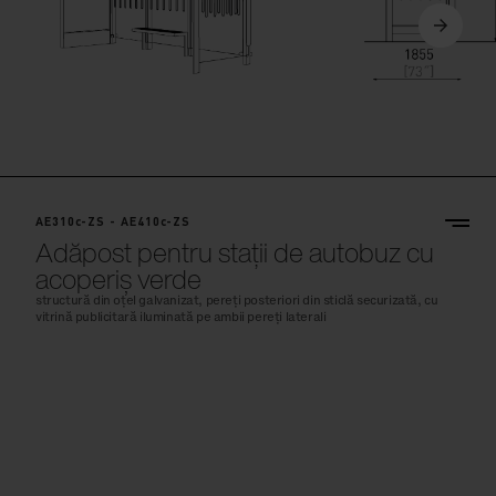
AE310c-ZS - AE410c-ZS
Adăpost pentru stații de autobuz cu
acoperiș verde
structură din oțel galvanizat, pereți posteriori din sticlă securizată, cu
vitrină publicitară iluminată pe ambii pereți laterali