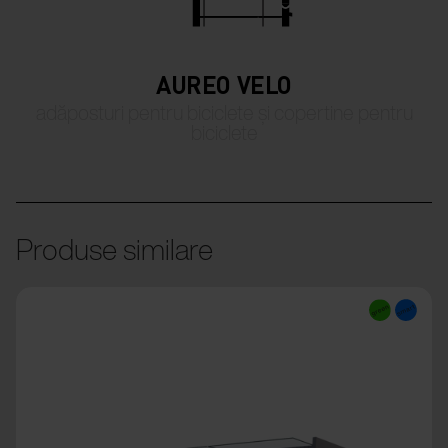
AUREO VELO
adăposturi pentru biciclete și copertine pentru
biciclete
Produse similare