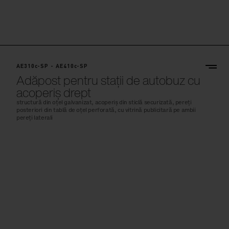
AE310c-SP - AE410c-SP
Adăpost pentru stații de autobuz cu
acoperiș drept
structură din oțel galvanizat, acoperiș din sticlă securizată, pereți
posteriori din tablă de oțel perforată, cu vitrină publicitară pe ambii
pereți laterali