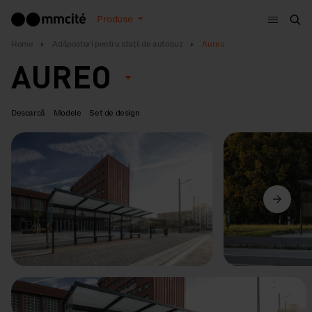
Meniu
Produse
Cau
Home
Adăposturi pentru stații de autobuz
Aureo
AUREO
Descarcă
Modele
Set de design
Anterior
Următorul