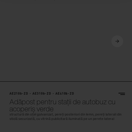
AE210b-ZD - AE310b-ZD - AE410b-ZD
Adăpost pentru stații de autobuz cu
acoperiș verde
structură din oțel galvanizat, pereți posteriori din lemn, pereți laterali din
sticlă securizată, cu vitrină publicitară iluminată pe un perete lateral