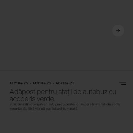
AE210a-ZS - AE310a-ZS - AE410a-ZS
Adăpost pentru stații de autobuz cu
acoperiș verde
structură din oțel galvanizat, pereți posteriori și pereți laterali din sticlă
securizată, fără vitrină publicitară iluminată