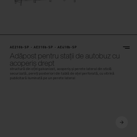
AE210b-SP - AE310b-SP - AE410b-SP
Adăpost pentru stații de autobuz cu
acoperiș drept
structură din oțel galvanizat, acoperiș și perete lateral din sticlă
securizată, pereți posteriori din tablă de oțel perforată, cu vitrină
publicitară iluminată pe un perete lateral