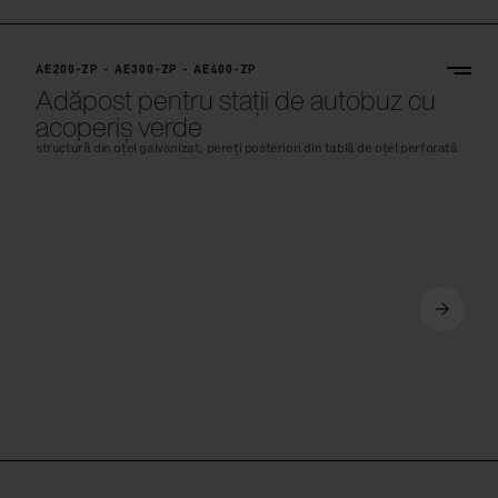
AE200-ZP - AE300-ZP - AE400-ZP
Adăpost pentru stații de autobuz cu
acoperiș verde
structură din oțel galvanizat, pereți posteriori din tablă de oțel perforată
AE310c-ZP - AE410c-ZP