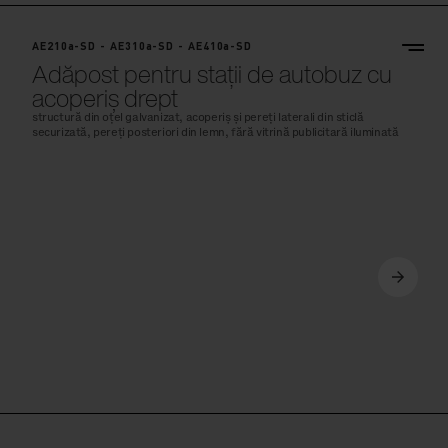
AE210a-SD - AE310a-SD - AE410a-SD
Adăpost pentru stații de autobuz cu
acoperiș drept
structură din oțel galvanizat, acoperiș și pereți laterali din sticlă
securizată, pereți posteriori din lemn, fără vitrină publicitară iluminată
AE210b-SD - AE310b-SD - AE410b-SD