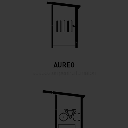
AUREO
adăposturi pentru fumători