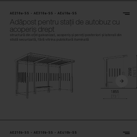
AE210a-SS - AE310a-SS - AE410a-SS
Adăpost pentru stații de autobuz cu
acoperiș drept
structură din oțel galvanizat, acoperiș și pereți posteriori și laterali din
sticlă securizată, fără vitrina publicitară iluminată
AE210b-SS - AE310b-SS - AE410b-SS