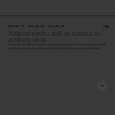
AE210b-ZP - AE310b-ZP - AE410b-ZP
Adăpost pentru stații de autobuz cu
acoperiș verde
structură din oțel galvanizat, pereți posteriori din lemn, pereți laterali din
sticlă securizată, cu vitrină publicitară iluminată pe un perete lateral