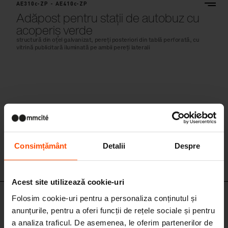
Adăpost pentru stații de autobuz cu
acoperiș verde
structură din oțel galvanizat, pereți posteriori din tablă perforată, cu
vitrină publicitară iluminată pe ambii pereți laterali
Consimțământ
Detalii
Despre
Acest site utilizează cookie-uri
AE200-ZD - AE300-ZD - AE400-ZD
Folosim cookie-uri pentru a personaliza conținutul și
Adăpost pentru stații de autobuz cu
anunțurile, pentru a oferi funcții de rețele sociale și pentru
acoperiș verde
a analiza traficul. De asemenea, le oferim partenerilor de