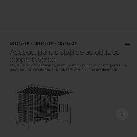
AE210a-ZP - AE310a-ZP - AE410a-ZP
Adăpost pentru stații de autobuz cu
acoperiș verde
structură din oțel galvanizat, pereți posteriori din tablă de oțel perforată,
pereți laterali din sticlă securizată, fără vitrină publicitară iluminată