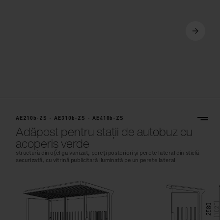
AE210b-ZS - AE310b-ZS - AE410b-ZS
Adăpost pentru stații de autobuz cu
acoperiș verde
structură din oțel galvanizat, pereți posteriori și perete lateral din sticlă
securizată, cu vitrină publicitară iluminată pe un perete lateral