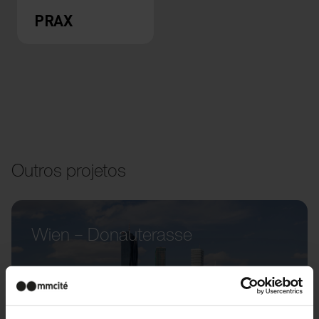
PRAX
Outros projetos
Wien – Donauterasse