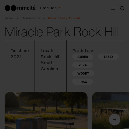
Menu
Produtos
Bus
Home
Referências
Miracle Park Rock Hill
Miracle Park Rock Hill
Finished:
Local:
Produtos:
2021
Rock Hill,
AUREO
TABLY
South
VERA
Carolina
WOODY
PRAX