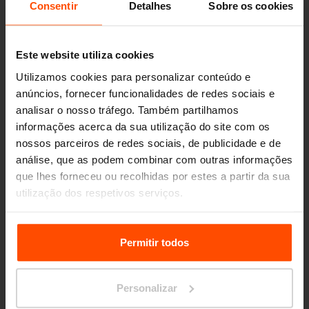
Consentir
Detalhes
Sobre os cookies
Este website utiliza cookies
Utilizamos cookies para personalizar conteúdo e
anúncios, fornecer funcionalidades de redes sociais e
analisar o nosso tráfego. Também partilhamos
informações acerca da sua utilização do site com os
nossos parceiros de redes sociais, de publicidade e de
análise, que as podem combinar com outras informações
que lhes forneceu ou recolhidas por estes a partir da sua
utilização dos respetivos serviços.
Para mais informações, por favor visite
Principles
Relating to the Processing Personal Data.
Permitir todos
Seattle – Popup park
Personalizar