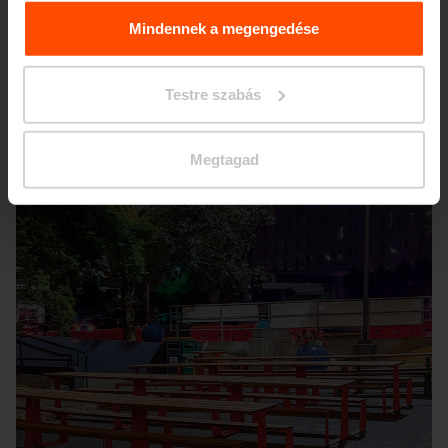
További információért kérjük, látogasson el a
Principles
Relating to the Processing. Personal Data
.
Mindennek a megengedése
Seattle – Popup park
Testre szabás
Megtagad