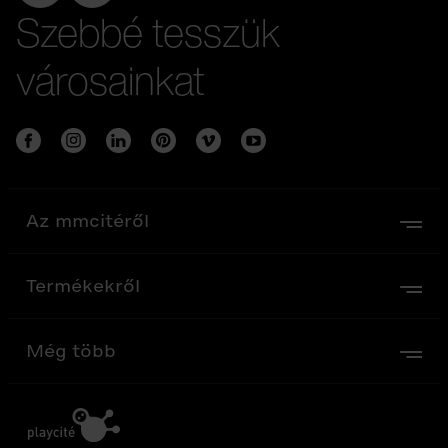
Szebbé tesszük
városainkat
Az mmcitéről
Termékekről
Még több