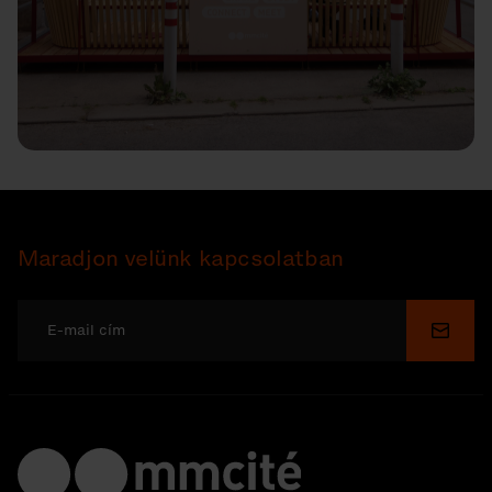
Maradjon velünk kapcsolatban
Küldé