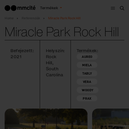
Menü
Termékek
Ker
Home
Referenciák
Miracle Park Rock Hill
Miracle Park Rock Hill
Befejezett:
Helyszín:
Termékek:
2021
Rock
AUREO
Hill,
MIELA
South
TABLY
Carolina
VERA
WOODY
PRAX