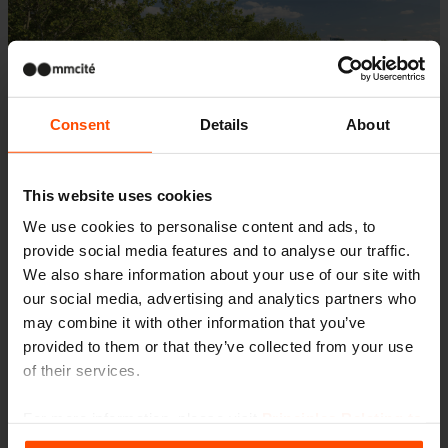
Consent
Details
About
This website uses cookies
We use cookies to personalise content and ads, to
provide social media features and to analyse our traffic.
We also share information about your use of our site with
La terrazza sul tetto della società Karriere
our social media, advertising and analytics partners who
La società Karriere ti aiuta a trovare il datore di
may combine it with other information that you’ve
provided to them or that they’ve collected from your use
lavoro ideale. Si presenta come un’azienda
of their services.
progressista, con una serie di benefici per
i dipendenti. Uno di questi è una vasta terrazza
For more information, please visit
Principles Relating to
the Processing Personal Data
.
sul tetto situata in un edificio con i loro uffici