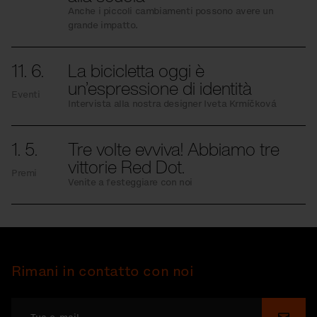
Anche i piccoli cambiamenti possono avere un
grande impatto.
11. 6.
La bicicletta oggi è
un’espressione di identità
Eventi
Intervista alla nostra designer Iveta Krmíčková
1. 5.
Tre volte evviva! Abbiamo tre
vittorie Red Dot.
Premi
Venite a festeggiare con noi
Rimani in contatto con noi