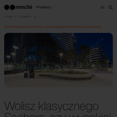
Menu
Produkty
Szu
Home
Nowości
Wolisz klasycznego Sachera, czy wysokiej jakości przestrzeń publiczną?
Wolisz klasycznego