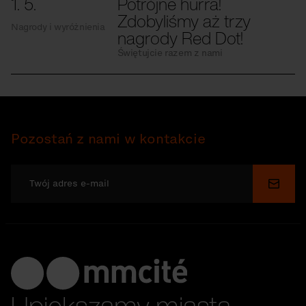
1. 5.
Potrójne hurra!
Zdobyliśmy aż trzy
Nagrody i wyróżnienia
nagrody Red Dot!
Świętujcie razem z nami
Pozostań z nami w kontakcie
Wyślij
Upiększamy miasta