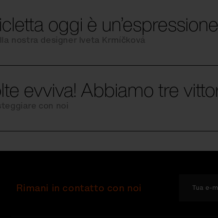
icletta oggi è un’espressione 
alla nostra designer Iveta Krmíčková
lte evviva! Abbiamo tre vitto
steggiare con noi
Rimani in contatto con noi