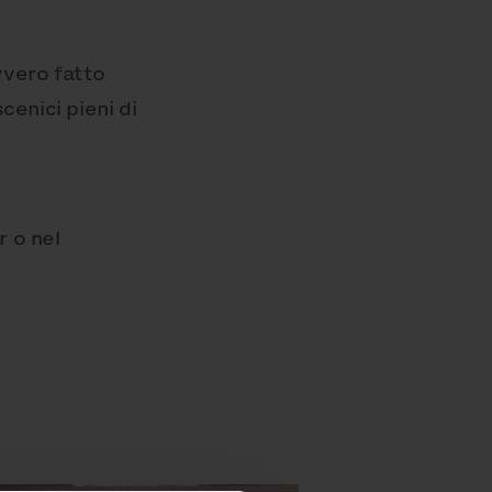
vvero fatto
cenici pieni di
r o nel