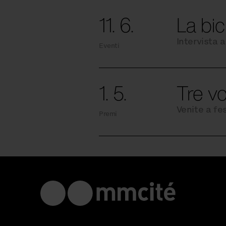
11. 6.
La bic
Intervista 
Eventi
1. 5.
Tre vo
Venite a fe
Premi