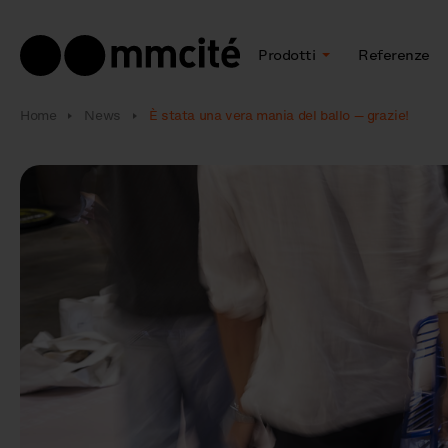
Prodotti
Referenze
Home
News
È stata una vera mania del ballo — grazie!