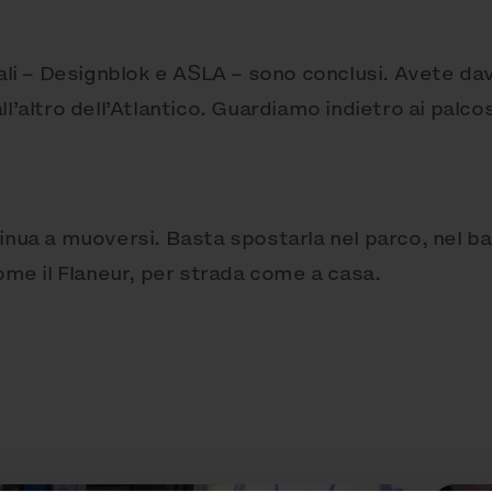
nali – Designblok e ASLA – sono conclusi. Avete da
l’altro dell’Atlantico. Guardiamo indietro ai palcos
nua a muoversi. Basta spostarla nel parco, nel ba
come il Flaneur, per strada come a casa.