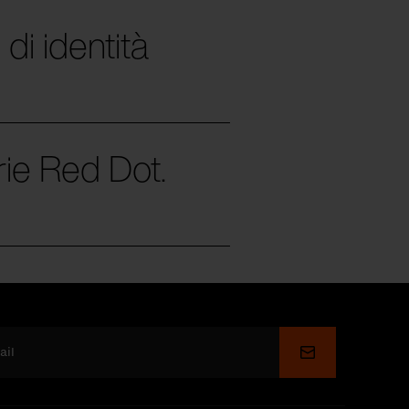
di identità
rie Red Dot.
Invia