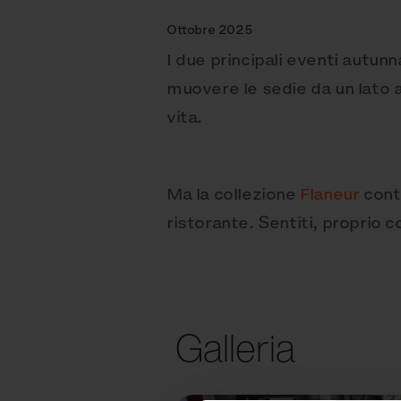
Ottobre 2025
I due principali eventi autun
muovere le sedie da un lato al
vita.
Ma la collezione
Flaneur
conti
ristorante. Sentiti, proprio 
Galleria