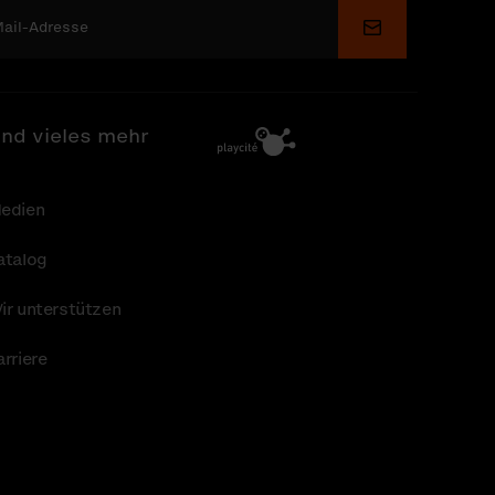
Senden
nd vieles mehr
edien
atalog
ir unterstützen
arriere