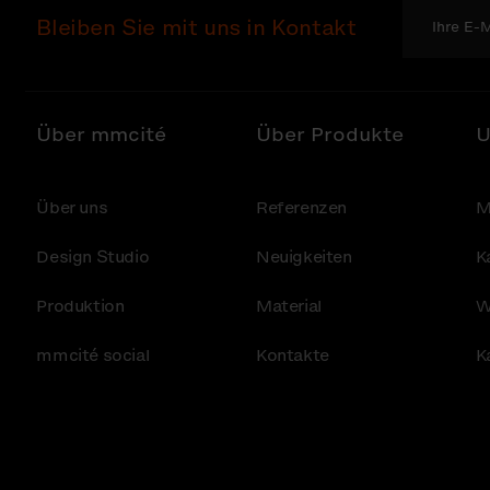
Bleiben Sie mit uns in Kontakt
Über mmcité
Über Produkte
U
Über uns
Referenzen
M
Design Studio
Neuigkeiten
K
Produktion
Material
W
mmcité social
Kontakte
K