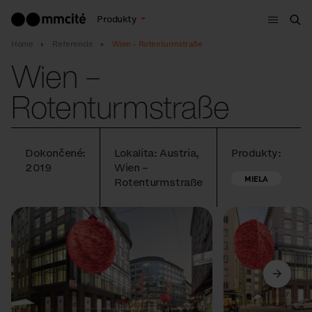
Menu
Produkty
Vyh
Home
Referencie
Wien – Rotenturmstraße
Wien –
Rotenturmstraße
Dokončené:
Lokalita: Austria,
Produkty:
2019
Wien –
MIELA
Rotenturmstraße
Predchádzajúci
Ďalší