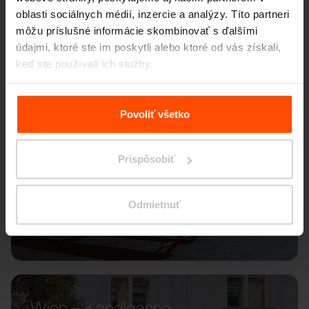
oblasti sociálnych médií, inzercie a analýzy. Títo partneri
môžu príslušné informácie skombinovať s ďalšími
údajmi, ktoré ste im poskytli alebo ktoré od vás získali,
keď ste používali ich služby.
Viac informácií nájdete na stránke
Zásady zpracování
osobních údajů
.
Povoliť všetko
Prispôsobiť
Odmietnuť
Wien – Kandlgasse