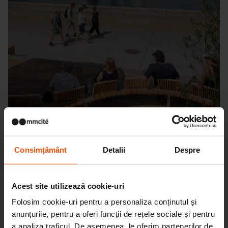
Consimțământ
Detalii
Despre
Seattle – Popup park
Acest site utilizează cookie-uri
Folosim cookie-uri pentru a personaliza conținutul și
anunțurile, pentru a oferi funcții de rețele sociale și pentru
a analiza traficul. De asemenea, le oferim partenerilor de