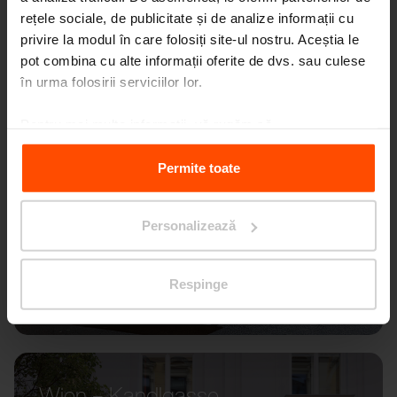
rețele sociale, de publicitate și de analize informații cu
privire la modul în care folosiți site-ul nostru. Aceștia le
pot combina cu alte informații oferite de dvs. sau culese
în urma folosirii serviciilor lor.
Pentru mai multe informații, vă rugăm să
vizitați
Principles Relating to the Processing Personal
Data.
Permite toate
Personalizează
Respinge
Wien – Kandlgasse