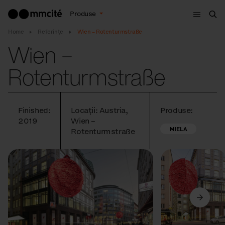
Meniu
Produse
Cau
Home
Referințe
Wien – Rotenturmstraße
Wien –
Rotenturmstraße
Finished:
Locații: Austria,
Produse:
2019
Wien –
MIELA
Rotenturmstraße
Anterior
Următorul