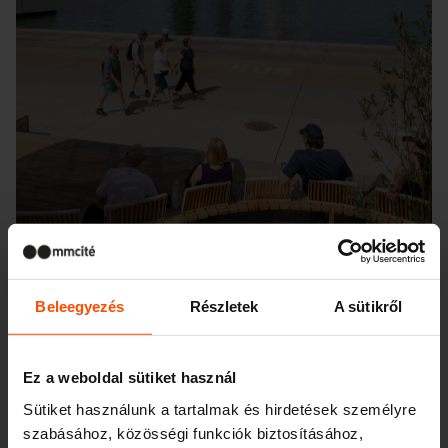
Beleegyezés
Részletek
A sütikről
Ez a weboldal sütiket használ
Seattle – Popup park
Sütiket használunk a tartalmak és hirdetések személyre
szabásához, közösségi funkciók biztosításához,