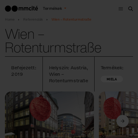
Menü
Termékek
Ker
Home
Referenciák
Wien – Rotenturmstraße
Wien –
Rotenturmstraße
Befejezett:
Helyszín: Austria,
Termékek:
2019
Wien –
MIELA
Rotenturmstraße
Előző
Következő