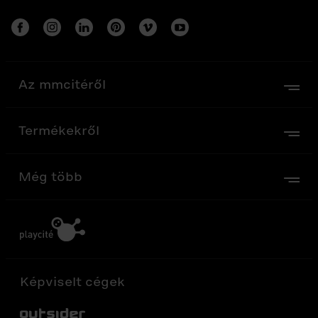
Az mmcitéről
Termékekről
Még több
Képviselt cégek
Out-Sider