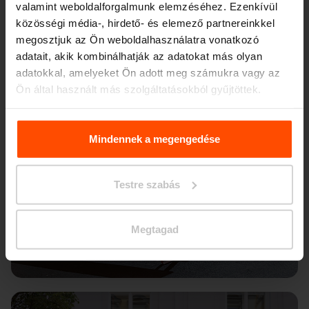
valamint weboldalforgalmunk elemzéséhez. Ezenkívül
közösségi média-, hirdető- és elemező partnereinkkel
megosztjuk az Ön weboldalhasználatra vonatkozó
adatait, akik kombinálhatják az adatokat más olyan
adatokkal, amelyeket Ön adott meg számukra vagy az
Ön által használt más szolgáltatásokból gyűjtöttek.
További információért kérjük, látogasson el a
Principles
Relating to the Processing. Personal Data
.
Mindennek a megengedése
Testre szabás
Megtagad