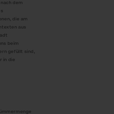
 nach dem
es
onen, die am
ntexten aus
tadt
 uns beim
n gefüllt sind,
 in die
 Trümmermenge