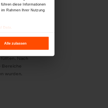
 führen diese Informationen
ie im Rahmen Ihrer Nutzung
l Data.
rden die
Alle zulassen
uell von sechs
füllten. Nach
e Bereiche
en wurden.