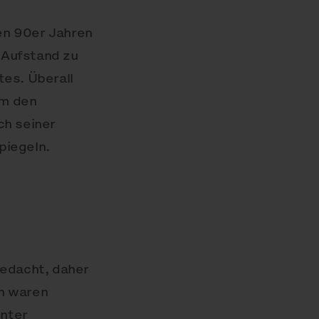
en 90er Jahren
 Aufstand zu
tes. Überall
um den
h seiner
piegeln.
gedacht, daher
en waren
unter