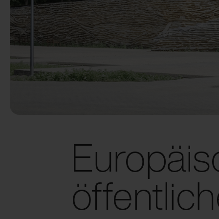
Europäisc
öffentli