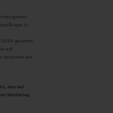
thropogenen
topoScape in
m 2024 gewann,
te auf
s sprachen wir
ht, das auf
en Weltkrieg