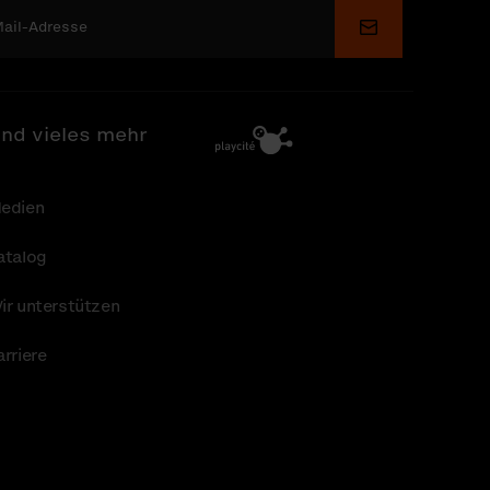
Senden
nd vieles mehr
edien
atalog
ir unterstützen
arriere