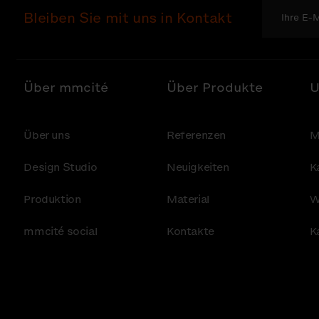
Bleiben Sie mit uns in Kontakt
Über mmcité
Über Produkte
U
Über uns
Referenzen
M
Design Studio
Neuigkeiten
K
Produktion
Material
W
mmcité social
Kontakte
K