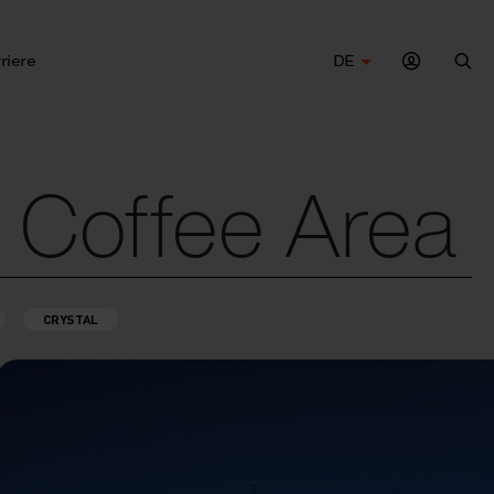
riere
DE
Suc
 Coffee Area
CRYSTAL