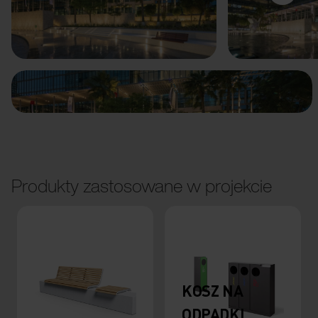
Poprzedni
Dalej
Produkty zastosowane w projekcie
KOSZ NA
ODPADKI