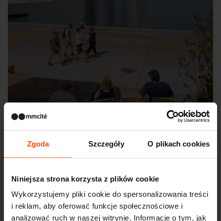
Zgoda
Szczegóły
O plikach cookies
Niniejsza strona korzysta z plików cookie
Wykorzystujemy pliki cookie do spersonalizowania treści
Seattle – Popup park
i reklam, aby oferować funkcje społecznościowe i
analizować ruch w naszej witrynie. Informacje o tym, jak