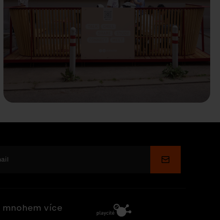
Odeslat
 mnohem více