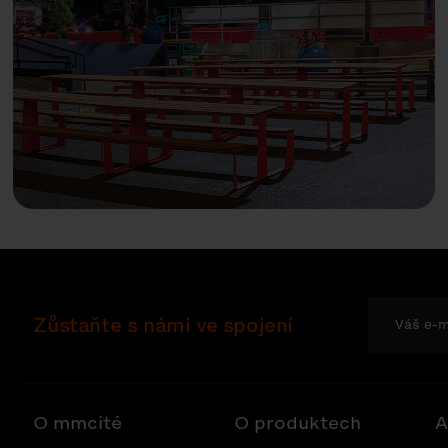
Zůstaňte s námi ve spojení
O mmcité
O produktech
A