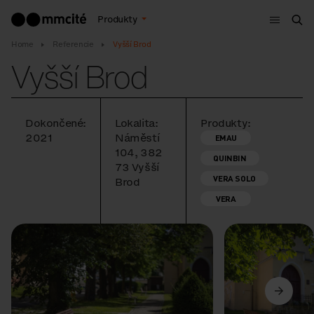
Menu
Produkty
Vyh
Home
Referencie
Vyšší Brod
Vyšší Brod
Dokončené:
Lokalita:
Produkty:
2021
Náměstí
EMAU
104, 382
QUINBIN
73 Vyšší
VERA SOLO
Brod
VERA