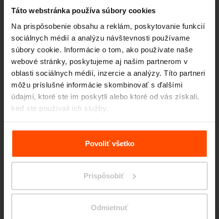
Táto webstránka používa súbory cookies
Na prispôsobenie obsahu a reklám, poskytovanie funkcií
sociálnych médií a analýzu návštevnosti používame
súbory cookie. Informácie o tom, ako používate naše
webové stránky, poskytujeme aj našim partnerom v
oblasti sociálnych médií, inzercie a analýzy. Títo partneri
Seattle – Popup park
môžu príslušné informácie skombinovať s ďalšími
údajmi, ktoré ste im poskytli alebo ktoré od vás získali,
keď ste používali ich služby.
Viac informácií nájdete na stránke
Zásady zpracování
osobních údajů
.
Povoliť všetko
Prispôsobiť
Odmietnuť