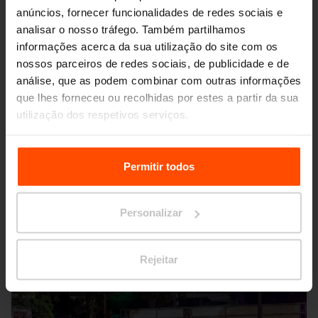
anúncios, fornecer funcionalidades de redes sociais e
analisar o nosso tráfego. Também partilhamos
informações acerca da sua utilização do site com os
nossos parceiros de redes sociais, de publicidade e de
análise, que as podem combinar com outras informações
que lhes forneceu ou recolhidas por estes a partir da sua
utilização dos respetivos serviços.
Seattle – Popup park
Para mais informações, por favor visite
Principles
Relating to the Processing Personal Data.
Permitir todos
Personalizar
Rejeitar