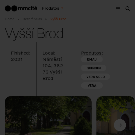
Menu
Produtos
Bus
Home
Referências
Vyšší Brod
Vyšší Brod
Finished:
Local:
Produtos:
2021
Náměstí
EMAU
104, 382
QUINBIN
73 Vyšší
VERA SOLO
Brod
VERA