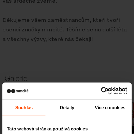
vás srdečně zveme.
Děkujeme všem zaměstnancům, kteří tvoří
esenci značky mmcité. Těšíme se na další léta
a všechny výzvy, které nás čekají!
Galerie
Souhlas
Detaily
Více o cookies
Tato webová stránka používá cookies