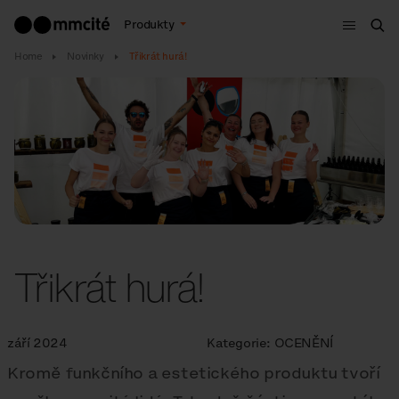
Menu
Produkty
Hle
Home
Novinky
Třikrát hurá!
Třikrát hurá!
září 2024
Kategorie:
OCENĚNÍ
Kromě funkčního a estetického produktu tvoří