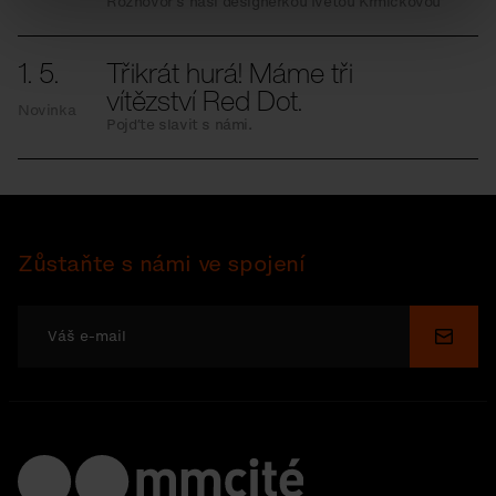
Rozhovor s naší designérkou Ivetou Krmíčkovou
1. 5.
Třikrát hurá! Máme tři
vítězství Red Dot.
Novinka
Pojďte slavit s námi.
Zůstaňte s námi ve spojení
Odesl