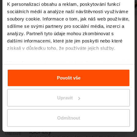
Předchozí
Další
K personalizaci obsahu a reklam, poskytování funkcí
sociálních médií a analýze naší návštěvnosti využíváme
soubory cookie. Informace o tom, jak náš web používáte,
sdílíme se svými partnery pro sociální média, inzerci a
analýzy. Partneři tyto údaje mohou zkombinovat s
dalšími informacemi, které jste jim poskytli nebo které
získali v důsledku toho, že používáte jejich služby.
Více novinek
Více informací naleznete na stránce
Zásady zpracování
osobních údajů
.
Povolit vše
3. 7.
Studenti proměnili prostor
před školou
Upravit
Události
I malé změny mohou mít velký dopad.
Odmítnout
11. 6.
Kolo je dnes vyjádřením
identity
Události