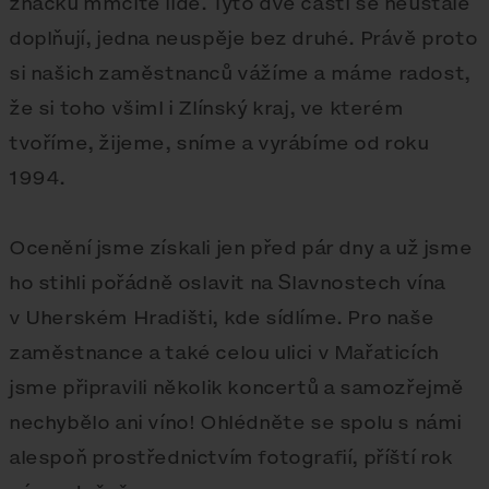
značku mmcité lidé. Tyto dvě části se neustále
doplňují, jedna neuspěje bez druhé. Právě proto
si našich zaměstnanců vážíme a máme radost,
že si toho všiml i Zlínský kraj, ve kterém
tvoříme, žijeme, sníme a vyrábíme od roku
1994.
Ocenění jsme získali jen před pár dny a už jsme
ho stihli pořádně oslavit na Slavnostech vína
v Uherském Hradišti, kde sídlíme. Pro naše
zaměstnance a také celou ulici v Mařaticích
jsme připravili několik koncertů a samozřejmě
nechybělo ani víno! Ohlédněte se spolu s námi
alespoň prostřednictvím fotografií, příští rok