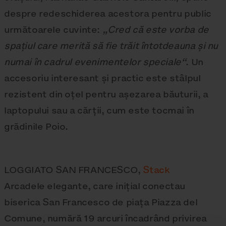
despre redeschiderea acestora pentru public
următoarele cuvinte:
„Cred că este vorba de
spațiul care merită să fie trăit întotdeauna și nu
numai în cadrul evenimentelor speciale“
. Un
accesoriu interesant și practic este stâlpul
rezistent din oțel pentru așezarea băuturii, a
laptopului sau a cărții, cum este tocmai în
grădinile Poio.
LOGGIATO SAN FRANCESCO,
Stack
Arcadele elegante, care inițial conectau
biserica San Francesco de piața Piazza del
Comune, numără 19 arcuri încadrând privirea