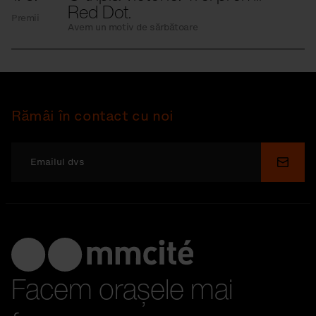
Red Dot.
Premii
Avem un motiv de sărbătoare
Rămâi în contact cu noi
Depu
Facem orașele mai