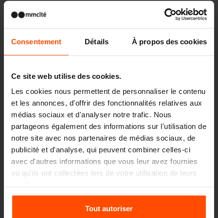
possède 19 arcs encadrant une belle vue sur la
place triangulaire avec une fontaine et le
Pallazzo del Podesta. L’architecture de la
Consentement
Détails
À propos des cookies
Renaissance est impeccablement
accompagnée par des ensembles de fauteuils
Ce site web utilise des cookies.
et de tables Stack. Vous les connaissez à partir
Les cookies nous permettent de personnaliser le contenu
d’un grand nombre d’autres projets dans des
et les annonces, d'offrir des fonctionnalités relatives aux
médias sociaux et d'analyser notre trafic. Nous
couleurs pastel incomparables. Pour cette
partageons également des informations sur l'utilisation de
occasion, nous avons choisi une combinaison
notre site avec nos partenaires de médias sociaux, de
de lamelles de bois et d’une structure en acier
publicité et d'analyse, qui peuvent combiner celles-ci
avec d'autres informations que vous leur avez fournies
galvanisé brun foncé.
ou qu'ils ont collectées lors de votre utilisation de leurs
services.
PINACOTECA MOLAJOLI,
Manta
Pour plus d'informations, veuillez consulter le
Tout autoriser