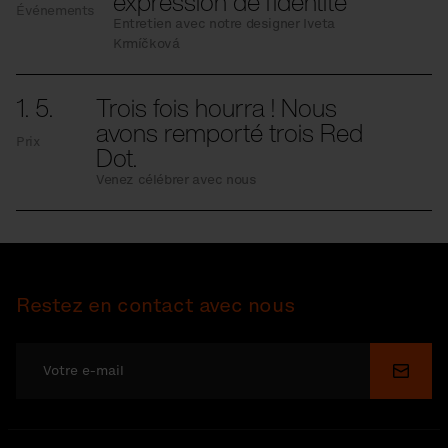
expression de l’identité
Événements
Entretien avec notre designer Iveta
Krmíčková
1. 5.
Trois fois hourra ! Nous
avons remporté trois Red
Prix
Dot.
Venez célébrer avec nous
Restez en contact avec nous
Soume