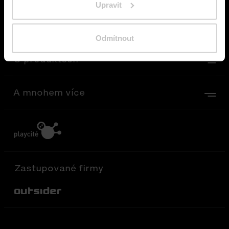
Upravit
O mmcité
Odmítnout
O produktech
A mnohem více
Zastupované firmy
Out-Sider