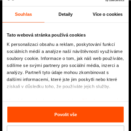
Souhlas
Detaily
Více o cookies
Zůstaňte s námi ve spojení
Tato webová stránka používá cookies
Odesl
K personalizaci obsahu a reklam, poskytování funkcí
sociálních médií a analýze naší návštěvnosti využíváme
soubory cookie. Informace o tom, jak náš web používáte,
sdílíme se svými partnery pro sociální média, inzerci a
analýzy. Partneři tyto údaje mohou zkombinovat s
dalšími informacemi, které jste jim poskytli nebo které
Děláme města
získali v důsledku toho, že používáte jejich služby.
krásnějšími
Více informací naleznete na stránce
Zásady zpracování
osobních údajů
.
Povolit vše