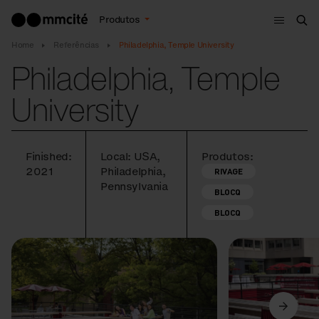
Menu
Produtos
Bus
Home
Referências
Philadelphia, Temple University
Philadelphia, Temple
University
Finished:
Local: USA,
Produtos:
2021
Philadelphia,
RIVAGE
Pennsylvania
BLOCQ
BLOCQ