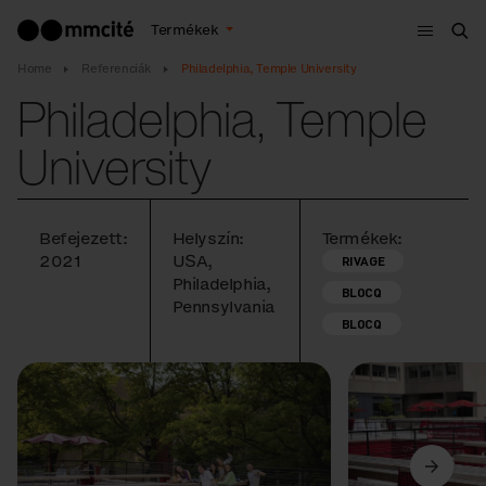
Menü
Termékek
Ker
Home
Referenciák
Philadelphia, Temple University
Philadelphia, Temple
University
Befejezett:
Helyszín:
Termékek:
2021
USA,
RIVAGE
Philadelphia,
BLOCQ
Pennsylvania
BLOCQ