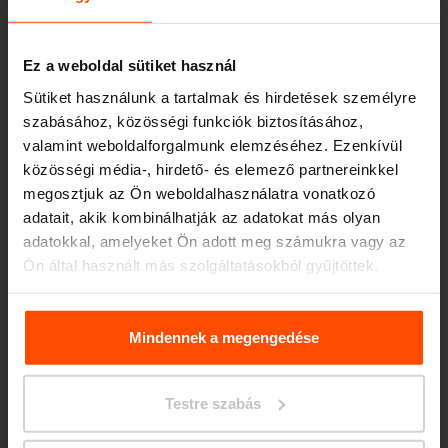
Ez a weboldal sütiket használ
Sütiket használunk a tartalmak és hirdetések személyre
szabásához, közösségi funkciók biztosításához,
valamint weboldalforgalmunk elemzéséhez. Ezenkívül
közösségi média-, hirdető- és elemező partnereinkkel
megosztjuk az Ön weboldalhasználatra vonatkozó
Seattle – Popup park
adatait, akik kombinálhatják az adatokat más olyan
adatokkal, amelyeket Ön adott meg számukra vagy az
Ön által használt más szolgáltatásokból gyűjtöttek.
További információért kérjük, látogasson el a
Principles
Relating to the Processing. Personal Data
.
Mindennek a megengedése
Testre szabás