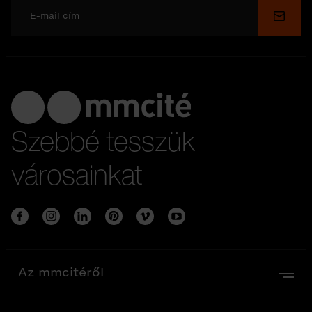
Küldé
Szebbé tesszük
városainkat
Az mmcitéről