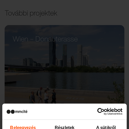
További projektek
Wien – Donauterasse
Beleegyezés
Részletek
A sütikről