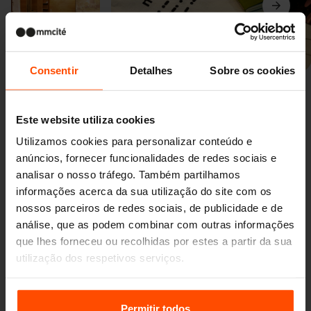
Anterior
Seguinte
Consentir
Detalhes
Sobre os cookies
Este website utiliza cookies
Utilizamos cookies para personalizar conteúdo e
anúncios, fornecer funcionalidades de redes sociais e
analisar o nosso tráfego. Também partilhamos
Mais novidades
informações acerca da sua utilização do site com os
nossos parceiros de redes sociais, de publicidade e de
análise, que as podem combinar com outras informações
3. 7.
Os estudantes
que lhes forneceu ou recolhidas por estes a partir da sua
transformaram o espaço em
utilização dos respetivos serviços.
Eventos
frente à escola
Mesmo pequenas mudanças podem causar um
Para mais informações, por favor visite
Principles
grande impacto.
Relating to the Processing Personal Data.
Permitir todos